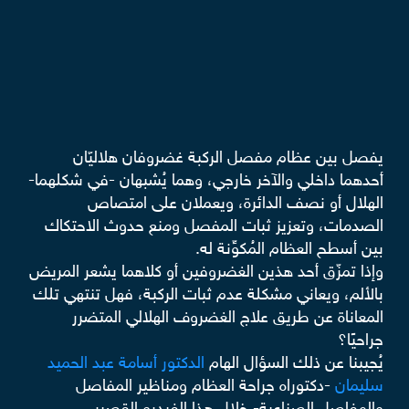
يفصل بين عظام مفصل الركبة غضروفان هلاليّان
أحدهما داخلي والآخر خارجي، وهما يُشبهان -في شكلهما-
الهلال أو نصف الدائرة، ويعملان على امتصاص
الصدمات، وتعزيز ثبات المفصل ومنع حدوث الاحتكاك
بين أسطح العظام المُكوِّنة له.
وإذا تمزّق أحد هذين الغضروفين أو كلاهما يشعر المريض
بالألم، ويعاني مشكلة عدم ثبات الركبة، فهل تنتهي تلك
المعاناة عن طريق علاج الغضروف الهلالي المتضرر
جراحيًا؟
يُجيبنا عن ذلك السؤال الهام
الدكتور أسامة عبد الحميد
سليمان
-دكتوراه جراحة العظام ومناظير المفاصل