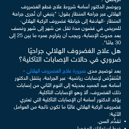
الرياضي".
ويوضح الدكتور أسامة شروط علاج قطع الغضروف
الهلالي عبر جراحة المنظار بقول: "ينبغي أن تُجرى جراحة
المنظار -الهادفة إلى خياطة غضروف الركبة الهلالي-
للمريض في غضون مدة تقل عن شهر إلى شهر ونصف
بعد حدوث الإصابة، ويجب أن يتراوح عمره ما بين 25 إلى
30 عامًا".
هل علاج الغضروف الهلالي جراحيًا
ضروري في حالات الإصابات التآكلية؟
بعد توضيح مدى
ضرورة علاج الغضروف الهلالي
-
المُتعَرِّض لإصابات رياضية- عبر الجراحة، ينتقل الدكتور
أسامة عبد الحميد بحديثه إلى النوع الثاني من إصابات
ذلك الغضروف، ألا وهو الإصابات التآكلية.
يؤكد الدكتور أسامة أن الإصابات التآكلية التي تعتري
غضروف الركبة الهلالي غالبًا ما تكون ناتجة من العوامل
الآتية:
تقدُّم السن.
فرط استهلاك المفصل.