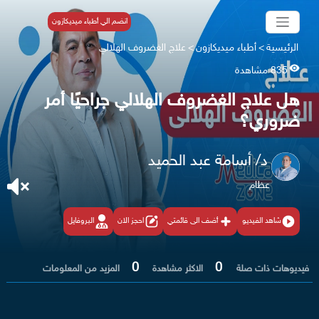
انضم الي أطباء ميديكازون
الرئيسية
>
أطباء ميديكازون
>
علاج الغضروف الهلالي
835 مشاهدة
هل علاج الغضروف الهلالي جراحيًا أمر
ضروري؟
د/ أسامة عبد الحميد
عظام
شاهد الفيديو
أضف الى قائمتي
احجز الان
البروفايل
0
0
فيديوهات ذات صلة
الاكثر مشاهدة
المزيد من المعلومات