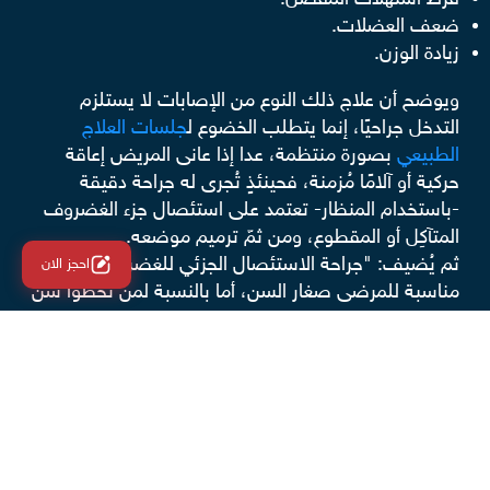
ضعف العضلات.
زيادة الوزن.
ويوضح أن علاج ذلك النوع من الإصابات لا يستلزم
التدخل جراحيًا، إنما يتطلب الخضوع ل
جلسات العلاج
الطبيعي
بصورة منتظمة، عدا إذا عانى المريض إعاقة
حركية أو آلامًا مُزمنة، فحينئذٍ تُجرى له جراحة دقيقة
-باستخدام المنظار- تعتمد على استئصال جزء الغضروف
المتآكِل أو المقطوع، ومن ثمّ ترميم موضعه.
ثم يُضيف: "جراحة الاستئصال الجزئي للغضروف الهلالي
احجز الان
مناسبة للمرضى صغار السن، أما بالنسبة لمن تخطوا سن
الـ45 فيكفيهم الخضوع لجلسات العلاج الطبيعي، والعمل
على تقوية العضلات، والاعتماد على العلاج الدوائي من
أجل تحسين حالة المفصل قدر المستطاع".
النهاية..
يتضح لنا -بعد مشاهدة فيديو الدكتور أسامة عبد الحميد-
أن قرار علاج تمزق الغضروف الهلالي جراحيًا يعتمد على