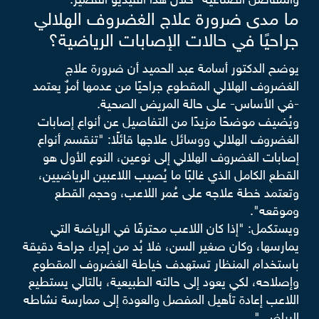
والمفاصل الصناعية- خلال هذا الفيديو القصير.
ما مدى ضرورة علاج الغضروف الهلالي
جراحيًا في حالات الإصابات الرياضية؟
يوضح الدكتور أسامة عبد الحميد أن ضرورة علاج
الغضروف الهلالي المقطوع جراحيًا من عدمها أمرٌ يعتمد
-في الأساس- على حالة المريض الصحية.
ويُضيف موضحًا مزيدًا من التفاصيل عن أنواع إصابات
الغضروف الهلالي ووسائل علاجها قائلًا: "تنقسم أنواع
إصابات الغضروف الهلالي إلى نوعين، النوع الأول هو
القطع الكامل الذي غالبًا ما يُصيب اللاعبين الرياضيين،
وتعتمد خطة علاجه على عُمر اللاعب، وحجم القطع
وموقعه".
ويستكمل: "إذا كان اللاعب محترفًا في الرياضة التي
يمارسها، وكان صغير السن، فلا بُد من إجراء جراحة دقيقة
باستخدام المنظار تستهدف خياطة الغضروف المقطوع
وإصلاحه، لكي يعود إلى حالته الطبيعية، بالتالي يستطيع
اللاعب إعادة تأهيل المفصل والعودة إلى ممارسة نشاطه