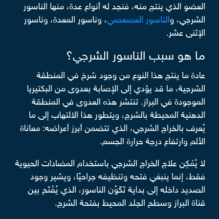
العضو الذي ينتج منه، فنجد له أنواع عدة، منها الناسور
الشرجي، و
الناسور العصعصي
، وناسور المعدة، وناسور
الإثنى عشر.
ما هو سبب الناسور الشرجي؟
عادة ما ينتج هذا النوع من وجود شرخ في المنطقة
الشرجية، ما قد يؤدي إلى الإصابة بعدوى من البكتيريا
الموجودة في البراز. تنتشر هذه العدوى في المنطقة
الدهنية المحيطة بالشرج، ويتطور هذا الالتهاب إلى ما
يُعرف بالخراج الشرجي، الذي تتضمن أبرز أعراضه: معاناة
الألم وارتفاع درجة حرارة الجسم.
لا يُمْكِن علاج الخراج الشرجي باستخدام المضادات الحيوية
فقط، إنما ينبغي فتحه وتنظيفه جراحيًا، ويشير وجود
الصديد داخله إلى بداية تَكَوُن الناسور، الذي يُفْتَح بين
قناة البراز وسطح الجلد المحيط بفتحة الشرج.