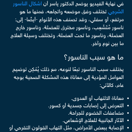
في نهاية الفيديو يوضح الدكتور ياسر أن
اشكال الناسور
الشرجي
تختلف وفق موضعه واتجاهه، فمنها ما هو
مرتفع، أو سفلي، وقد تصنف هذه الأنواع -أيضًا- إلى:
ناسور مُتَشَعِب، وناسور مخترق للعضلة، وناسور خارج
العضلة، وناسور ما تحت العضلة، وتختلف وسيلة العلاج
ما بين نوع وآخر.
ما هو سبب الناسور؟
يختلف سبب الناسور تبعًا لنوعه، مع ذلك يُمْكِن توضيح
العوامل المؤدية إلى معاناة هذه المشكلة الصحية بوجه
عام، كالآتي:
معاناة الالتهاب أو العدوى.
التعرض إلى إصابات جسدية أو كسور.
مضاعفات الخضوع للجراحة.
الآثار الجانبية للعلاج الإشعاعي.
الإصابة ببعض الأمراض، مثل التهاب القولون التقرحي أو