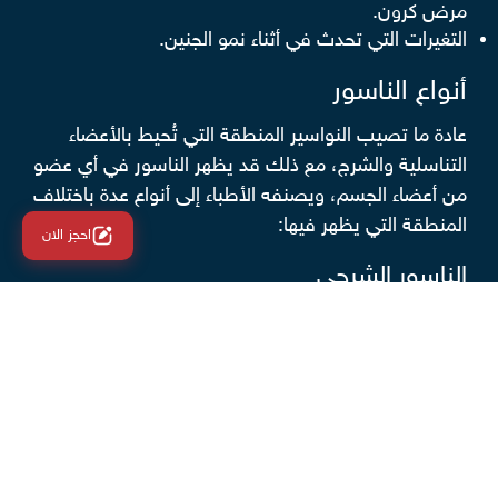
مرض كرون.
التغيرات التي تحدث في أثناء نمو الجنين.
أنواع الناسور
عادة ما تصيب النواسير المنطقة التي تُحيط بالأعضاء
التناسلية والشرج، مع ذلك قد يظهر الناسور في أي عضو
من أعضاء الجسم، ويصنفه الأطباء إلى أنواع عدة باختلاف
المنطقة التي يظهر فيها:
احجز الان
الناسور الشرجي
ممر غير طبيعي ينفتح بين تجويف الشرج وسطح الجلد
المحيط بفتحة الشرج، وتزداد احتمالية الإصابة بهذا النوع
في حالات معينة، مثل معاناة مرض كرون (التهاب مزمن
يصيب الجهاز الهضمي).
الناسور الشرياني الوريدي