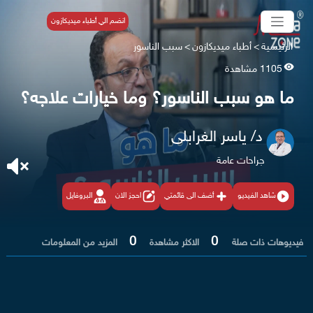
انضم الي أطباء ميديكازون
الرئيسية
>
أطباء ميديكازون
>
سبب الناسور
1105 مشاهدة
ما هو سبب الناسور؟ وما خيارات علاجه؟
د/ ياسر الغرابلى
جراحات عامة
شاهد الفيديو
أضف الى قائمتي
احجز الان
البروفايل
0
0
فيديوهات ذات صلة
الاكثر مشاهدة
المزيد من المعلومات