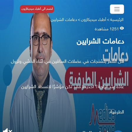
انضم الي أطباء ميديكازون
الرئيسية
>
أطباء ميديكازون
>
دعامات الشرايين
1251 مشاهدة
دعامات الشرايين
هل تشعر بتشنجات في عضلات الساقين في أثناء المشي وتزول
عادًة عند الراحة؟ احذرها فقد تكن مؤشرًا لانسداد الشرايين
الطرفية.