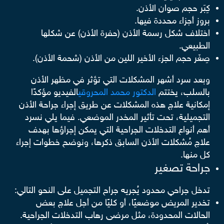
كِبَر حجم صوان الأذن.
بروز أجزاء محددة فيها.
اختلاف شكل رسمة الأذن (حفرة الأذن) عن شكلها
الطبيعي.
صِغَر حجم الجزء الأخير اللين من الأذن (شحمة الأذن).
وبعد سرد أشهر المشكلات التي تؤثر في مظهر الأذن
بالسلب، يختتم
الدكتور محمد المحروقي
الفيديو مؤكدًا
إمكانية علاج هذه المشكلات عن طريق إجراء جراحة الأذن
التجميلية، تحت تأثير المخدر الموضعي. فيما يلي نسرد
أهم أنواع التدخلات الجراحية التي يمكن إجراؤها بهدف
علاج مُشكلات الأذن السابق ذكرها، ونوضح خطوات إجراء
كل منها.
جراحة تصغير
تدخل جراحي محدود يُجريه جراح التجميل على النحو التالي:
تخدير المريض موضعيًا، أو كليًا من أجل علاج بعض
الحالات المحدودة، مثل مرضى رهاب التدخلات الجراحية.