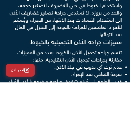
واستخدام الخيوط في طي الغضروف لتصغير حجمه،
والحد من بروزه. لا تستدعي جراحة تصغير غضاريف الأذن
إلى استخدام الضمادات بعد الانتهاء من الإجراء، ويُسمَح
للأفراد الخاضعين للجراحة بالعودة إلى المنزل في الحال
بعد انتهائها.
مميزات جراحة الأذن التجميلية بالخيوط
تتسم جراحة تجميل الأذن بالخيوط بعدد من المميزات
مقارنة بجراحات تجميل الأذن التقليدية، منها:
عدم ترك أي ندوب في جلد الأذن.
احجز الان
سرعة التعافي بعد الإجراء.
غياب الحاجة إلى صُنع شقوق جراحية واضحة بالأذن المُراد
تجميلها
تكبير شحمة الأذن بالفيلر
من وسائل تجميل الأذن التي ذكرها الدكتور محمد
المحروقي في الفيديو جلسات الفيلر، وخصها بالذكر في
أثناء الحديث عن تكبير شحمة الأذن. وتُجرى تقنية حقن