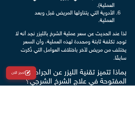
العملية).
الأدوية التي يتناولها المريض قبل وبعد
العملية.
لذا عند الحديث عن سعر عملية الشرخ بالليزر نجد أنه لا
توجد تكلفة ثابتة ومحددة لهذه العملية، وأن السعر
يختلف من مريض لآخر باختلاف العوامل التي ذُكرت
سابقًا.
بماذا تتميز تقنية الليزر عن الجراحة
احجز الان
المفتوحة في علاج الشرخ الشرجي؟
أوضح الدكتور أيمن أن
تقنية الليزر
أحدثت فارقًا ملحوظًا
في نتائج عملية الشرخ الشرجي ونسب الشفاء، وذلك
لتميزها عن التدخل الجراحي المفتوح بعدة مميزات أهمها:
الاعتماد على التخدير الموضعي لمنطقة الشرج
فقط، على عكس الجراحة المفتوحة.