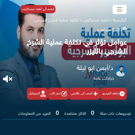
انضم الي أطباء ميديكازون
الرئيسية
>
أطباء ميديكازون
>
تكلفة عملية الشرخ الشرجي
2120 مشاهدة
عوامل تؤثر في تكلفة عملية الشرخ
الشرجي بالليزر
د/أيمن ابو ليلة
جراحات عامة
شاهد الفيديو
أضف الى قائمتي
احجز الان
البروفايل
0
0
فيديوهات ذات صلة
الاكثر مشاهدة
المزيد من المعلومات