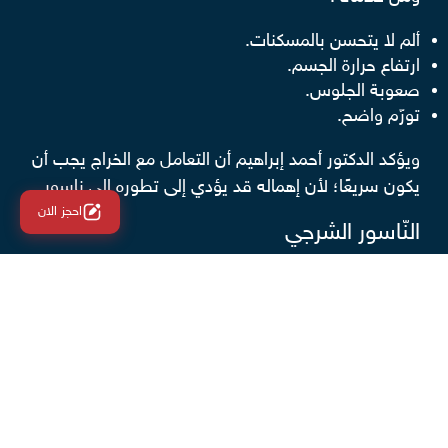
ألم لا يتحسن بالمسكنات.
ارتفاع حرارة الجسم.
صعوبة الجلوس.
تورّم واضح.
ويؤكد الدكتور أحمد إبراهيم أن التعامل مع الخراج يجب أن
يكون سريعًا؛ لأن إهماله قد يؤدي إلى تطوره إلى ناسور.
احجز الان
النّاسور الشرجي
يحدث عادة بعد وجود خراج لم يُعالج بالطريقة الصحيحة،
يُصاحبه خروج إفرازات وصديد على فترات، وقد يتكرر
الانتفاخ كل عدة أشهر ويحتاج إلى تدخل جراحي في أغلب
الحالات لمنع تكرار الالتهاب.
متى ينصح بزيارة الطبيب؟
يؤكد الدكتور أحمد إبراهيم أن التأخر في استشارة الطبيب