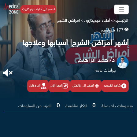
انضم الي أطباء ميديكازون
الرئيسية
>
أطباء ميديكازون
>
امراض الشرج
177 مشاهدة
أشهر أمراض الشرج| أسبابها وعلاجها
د/أحمد ابراهيم
جراحات عامة
شاهد الفيديو
أضف الى قائمتي
احجز الان
البروفايل
0
0
فيديوهات ذات صلة
الاكثر مشاهدة
المزيد من المعلومات