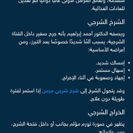
متقدمة، وتُعالج المراحل الأولى غالبًا دوائيًا مع تعديل
للعادات الغذائية.
الشرخ الشرجي
ويصفه الدكتور أحمد إبراهيم بأنه جرح صغير داخل القناة
الشرجية، يسبب ألمًا شديدًا خصوصًا بعد التبرز، ومن
أعراضه الأساسية:
إمساك شديد.
إسهال مستمر.
إجهاد وصعوبة في أثناء الإخراج.
وقد يتحول الشرخ إلى
شرخ شرجي مزمن
إذا استمر لفترة
طويلة دون علاج.
الخراج الشرجي
يظهر في صورة تورم مؤلم بجانب أو داخل فتحة الشرج،
ومن علاماته: