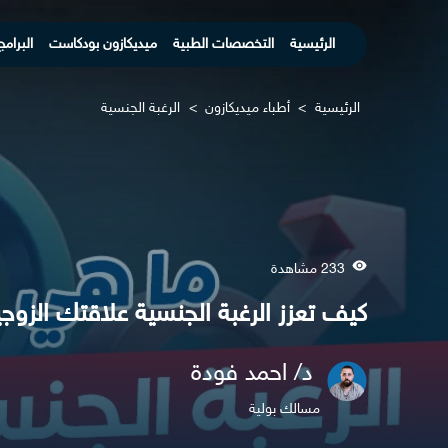
الرئيسية
التخصصات الطبية
ميديكازون بودكاست
البرامج
الرئيسية
>
أطباء ميديكازون
>
الرغبة الجنسية​
233 مشاهدة
كيف تعزز الرغبة الجنسية علاقتك الزوج
د/ احمد فودة
مسالك بولية