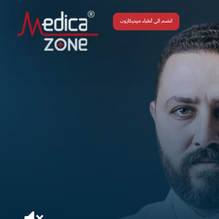
انضم الي أطباء ميديكازون