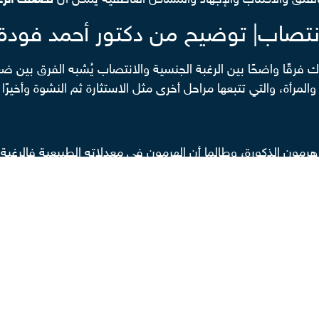
القلق والاكتئاب والإجهاد والمشاكل العاطفية يمكن أن
تُضعف الر
لانتصاب| توضيح من دكتور أحمد فودة
 فرقًا واضحًا بين الرغبة الجنسية والانتصاب يُشبه
الفرق بين ض
لمرأة، والتي تتبعها مراحل أخرى مثل الاستثارة ثم النشوة وأخيرًا م
رمون الذكورة، وطالما أن الهرمون في معدلاته الطبيعية فالرغبة م
أو لا يحدث لأسباب عضوية أو نفسية.”
دي، تصلب الشرايين، ارتفاع الكوليسترول والدهون الثلاثية، وا
 الانتصاب، ومع الوقت إذا استمر الضعف لفترة طويلة يمكن أن 