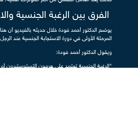
كذلك يُعد العامل النفسي من أكثر المؤثرات أهمية، ف
الفرق بين الرغبة الجنسية وا
يوضح الدكتور أحمد فودة خلال حديثه بالفيديو أن هناك
المرحلة الأولى في دورة الاستجابة الجنسية عند الرجل وا
ويقول الدكتور أحمد فودة:
“الرغبة الجنسية تعتمد على هرمون التستوستيرون أو ه
فقد تكون هناك رغبة حقيقية، لكن الانتصاب ضعيف 
ويضيف الدكتور أحمد فودة موضحًا:
“من الأسباب العضوية لضعف الانتصاب: التسريب الوري
الاكتئاب والقلق.
لذلك من الطبيعي أن تكون الرغبة موجودة مع ضعف في
هرمون الذكورة.”