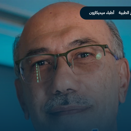
 الطبية
أطباء ميديكازون