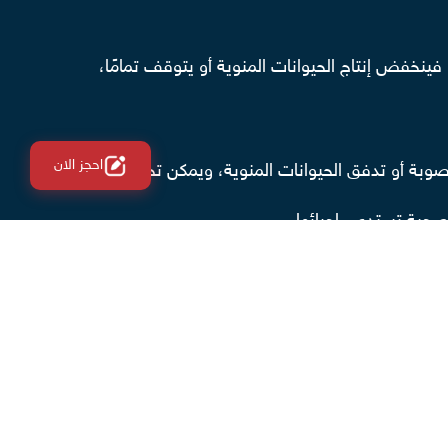
فينخفض إنتاج الحيوانات المنوية أو يتوقف تمامًا،
احجز الان
بة أو تدفق الحيوانات المنوية، ويمكن تحقيق
صحية تستدعي إجرائها.
المجهري لدوالي الخصية الأفضل في تجنب مخاطر
 إلى نحو 50% عن السابق.
ر في الفخذ لحقن الدوالي بملفات معدنية أو مادة
 أو تقنية الأشعة التداخلية.
ب معاناة المريض أي ندبات جراحية، إضافة إلى أن