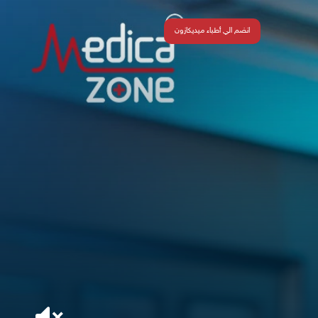
انضم الي أطباء ميديكازون