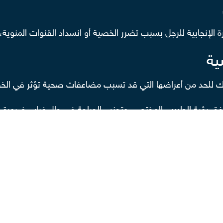
 الإنجابية للرجل بسبب تضرر الخصية أو انسداد القنوات المنوية، 
ية
ك للحد من أعراضها التي قد تسبب مضاعفات صحية تؤثر في الخصو
 وفق رؤية الطبيب المختص، وتجنب الجراحة في حال غياب ضرورة 
ملية دوالي الخصية بالوسائل التقليدية، وتعد تقنية الاستئصال 
 المائي أو حدوث التليفات، وهي تسهم في زيادة نسبة الحمل لدى الزوجة
صية (انصمام الدوالي).
 يستدعي التخدير الكلي للمريض، ويتضمن إدخال قسطرة عبر شق صغي
اكم الدم داخلها، ويستدعي هذا الإجراء استخدام الأشعة بالصبغة
لتي تسهم في الوقاية من اضرار عملية دوالي الخصية، فهي لا تسب