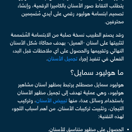
يتطلب التقاط صور الأسنان بالكاميرا الرقمية، وإنشاء
تصميم ابتسامة هوليود رقمي على أيدي مُصَمِمين
محترفين.
وقد يصنع الطبيب نسخة صلبة من الابتسامة المُصَممة
لتثبيتها على أسنان -العميل- بهدف محاكاة شكل الأسنان
النهائي وتقييمها والحصول على أي ملاحظات قبل البدء
الفعلي في تنفيذ إجراء
تجميل الأسنان
.
ما هوليود سمايل؟
هوليود سمايل مصطلح يرتبط بمظهر أسنان مشاهير
هوليود، وهي عملية تهدف إلى تجميل مظهر الأسنان
باستخدام وسائل عدة، منها
تبييض الأسنان
، وتركيب
التيجان، وتثبيت تركيبات الأسنان. من أهم أسباب اللجوء
لهذه التقنية:
الحصول على مظهر متناسق للأسنان.