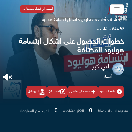
انضم الي أطباء ميديكازون
الرئيسية
>
أطباء ميديكازون
>
اشكال ابتسامة هوليود
844 مشاهدة
خطوات الحصول على اشكال ابتسامة
هوليود المختلفة
ألتي كير
أسنان
شاهد الفيديو
أضف الى قائمتي
احجز الان
البروفايل
0
0
فيديوهات ذات صلة
الاكثر مشاهدة
المزيد من المعلومات