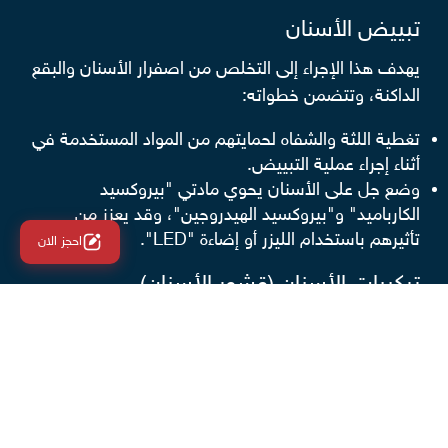
تبييض الأسنان
يهدف هذا الإجراء إلى التخلص من اصفرار الأسنان والبقع
الداكنة، وتتضمن خطواته:
تغطية اللثة والشفاه لحمايتهم من المواد المستخدمة في
أثناء إجراء عملية التبييض.
وضع جل على الأسنان يحوي مادتي "بيروكسيد
الكارباميد" و"بيروكسيد الهيدروجين"، وقد يعزز من
تأثيرهم باستخدام الليزر أو إضاءة "LED".
احجز الان
تركيبات الأسنان (قشور الأسنان)
يلجأ الطبيب المختص إلى هذه التقنية بهدف تغطية
الأسنان الملتوية أو المكسورة أو تلك ذات التصبغات
الداكنة، حيث يثبت قشورًا مصنوعة من الخزف على
سطح الأسنان بعد عملية التحضير (بَرْد الأسنان)، وعادة ما
تكون هذه التركيبات ثابتة ودائمة.