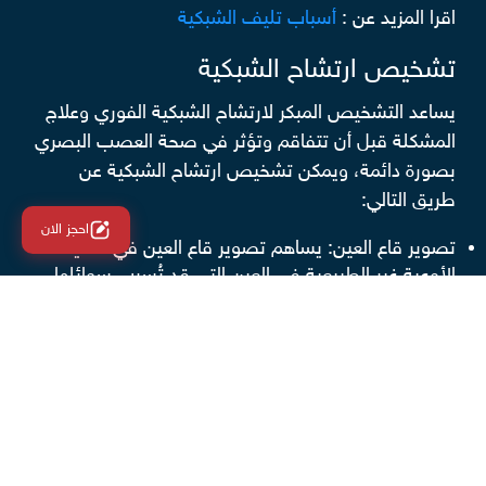
اقرا المزيد عن :
أسباب تليف الشبكية
تشخيص ارتشاح الشبكية
يساعد التشخيص المبكر لارتشاح الشبكية الفوري وعلاج
المشكلة قبل أن تتفاقم وتؤثر في صحة العصب البصري
بصورة دائمة، ويمكن تشخيص ارتشاح الشبكية عن
طريق التالي:
احجز الان
تصوير قاع العين: يساهم تصوير قاع العين في تحديد
الأوعية غير الطبيعية في العين التي قد تُسرب سوائلها
بالشبكية.
التصوير المقطعي التماسك البصري: يعمل على تحديد
وقياس تورم الشبكية.
التصوير باستخدام الصبغة: تُحقن صبغة الفلورسين في
الذراع؛ حتى توفر صور تحت الأشعة عن كيفية تدفق الدم
داخل الأوعية الدموية في العين مما يساعد على تشخيص
انسداد الأوعية الدموية و ارتشاح الشبكية.