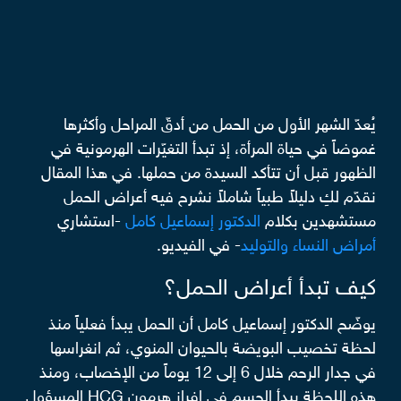
يُعدّ الشهر الأول من الحمل من أدقّ المراحل وأكثرها
غموضاً في حياة المرأة، إذ تبدأ التغيّرات الهرمونية في
الظهور قبل أن تتأكد السيدة من حملها.
في هذا المقال
نقدّم لكِ دليلاً طبياً شاملاً نشرح فيه أعراض الحمل
مستشهدين بكلام
الدكتور إسماعيل كامل
-استشاري
أمراض النساء والتوليد
- في الفيديو.
كيف تبدأ أعراض الحمل؟
يوضّح الدكتور إسماعيل كامل أن الحمل يبدأ فعلياً منذ
لحظة تخصيب البويضة بالحيوان المنوي، ثم انغراسها
في جدار الرحم خلال 6 إلى 12 يوماً من الإخصاب، ومنذ
هذه اللحظة يبدأ الجسم في إفراز هرمون HCG المسؤول