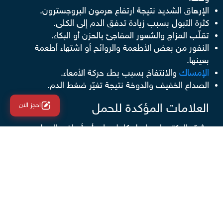
الإرهاق الشديد نتيجة ارتفاع هرمون البروجسترون.
كثرة التبول بسبب زيادة تدفق الدم إلى الكلى.
تقلّب المزاج والشعور المفاجئ بالحزن أو البكاء.
النفور من بعض الأطعمة والروائح أو اشتهاء أطعمة
بعينها.
الإمساك
والانتفاخ بسبب بطء حركة الأمعاء.
الصداع الخفيف والدوخة نتيجة تغيّر ضغط الدم.
العلامات المؤكدة للحمل
احجز الان
يشدّد الدكتور إسماعيل كامل على أن أعراض الحمل
السابقة مهما كانت واضحة تبقى مؤشرات أولية ، أما
التأكيد الفعلي فيجرى عبر:
تحليل الدم الرقمي وهو الأدقّ ويكشف الحمل بعد 7–10
أيام من الإخصاب.
تحليل البول المنزلي يُجرى بعد تأخر الدورة بثلاثة أيام على
الأقل.