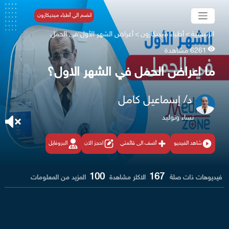
انضم الي أطباء ميديكازون
الرئيسية
>
أطباء ميديكازون
>
أعراض الشهر الأول في الحمل
6261 مشاهدة
ما اعراض الحمل في الشهر الاول؟
د/ إسماعيل كامل
نساء وتوليد
شاهد الفيديو
أضف الى قائمتي
احجز الان
البروفايل
100
167
فيديوهات ذات صلة
الاكثر مشاهدة
المزيد من المعلومات