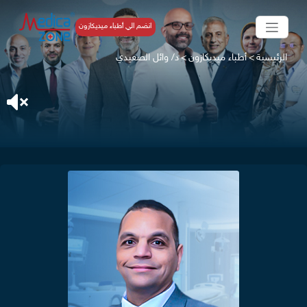
انضم الي أطباء ميديكازون
الرئيسية
>
أطباء ميديكازون
>
د/ وائل الصعيدي