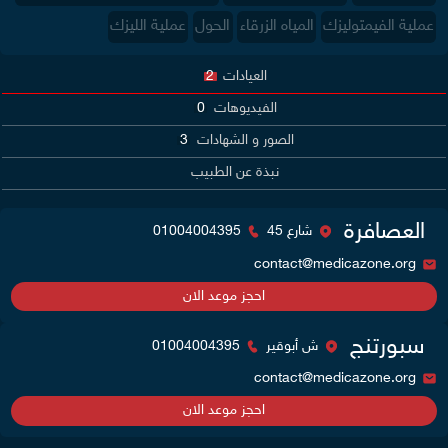
عملية الفيمتوليزك
المياه الزرقاء
الحول
عملية الليزك
العيادات
2
الفيديوهات
0
الصور و الشهادات
3
نبذة عن الطبيب
العصافرة
شارع 45
01004004395
contact@medicazone.org
احجز موعد الان
سبورتنج
ش أبوقير
01004004395
contact@medicazone.org
احجز موعد الان