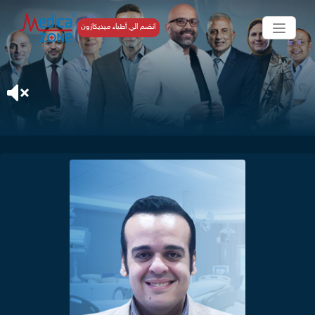
انضم الي أطباء ميديكازون