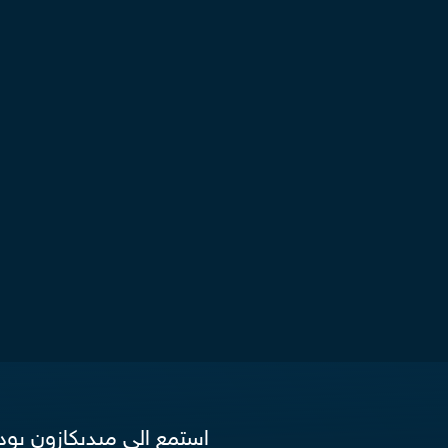
استمع الي ميديكازون بو