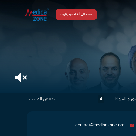
انضم الي أطباء ميديكازون
ور و الشهادات
4
نبذة عن الطبيب
contact@medicazone.org