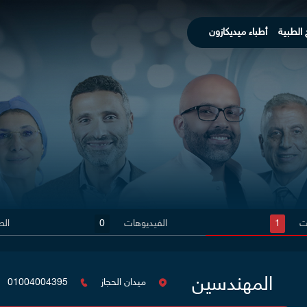
 الطبية
أطباء ميديكازون
ات
1
الفيديوهات
0
الص
المهندسين
ميدان الحجاز
01004004395