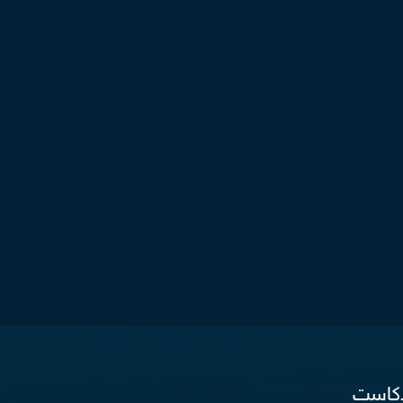
دكاست