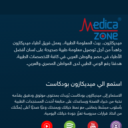
ميديكازون.. بيت المعلومة الطبية.. يعمل فريق أطباء ميديكازون
جاهداً من أجل توصيل معلومة طبية صحيحة على لسان أفضل
الأطباء في مصر والوطن العربي في كافة التخصصات الطبية.
هدفنا رفع الوعي الطبي لدى المواطن المصري والعربي.
استمع الي ميديكازون بودكاست
الاستماع إلى ميديكازون بودكاست يُزيدك بمحتوى موثوق ودقيق يقدّمه
نخبة من خبراء الصحة ويساعدك على متابعة أحدث المستجدات الطبية
بأسلوب مبسّط يتماشى مع نمط حياتك ويمنحك وعيًا صحيًا أعلى يُمكّنك
من اتخاذ قرارات مدروسة تعزّز جودة حياتك اليومية.