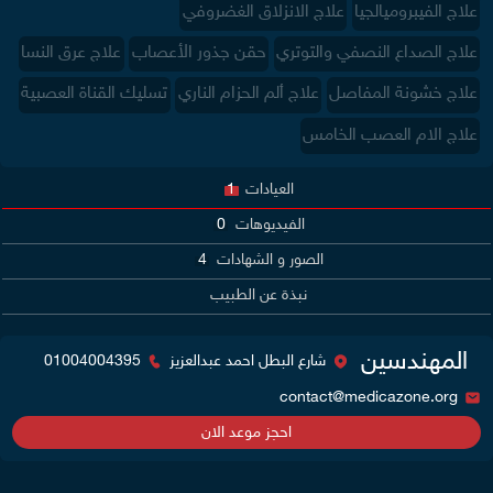
علاج الفيبروميالجيا
علاج الانزلاق الغضروفي
علاج الصداع النصفي والتوتري
حقن جذور الأعصاب
علاج عرق النسا
علاج خشونة المفاصل
علاج ألم الحزام الناري
تسليك القناة العصبية
علاج الام العصب الخامس
العيادات
1
الفيديوهات
0
الصور و الشهادات
4
نبذة عن الطبيب
المهندسين
شارع البطل احمد عبدالعزيز
01004004395
contact@medicazone.org
احجز موعد الان