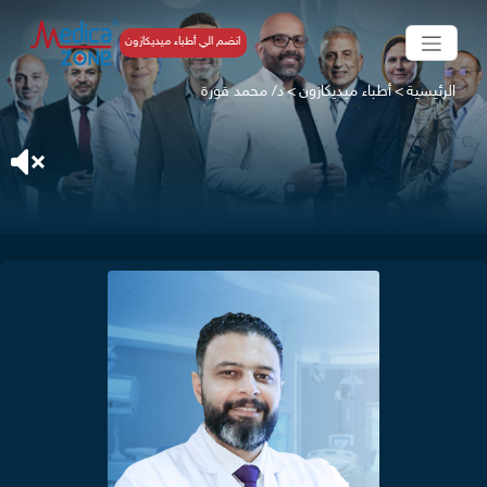
انضم الي أطباء ميديكازون
الرئيسية
>
أطباء ميديكازون
>
د/ محمد قورة