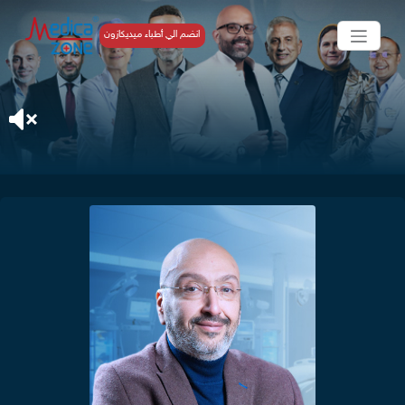
انضم الي أطباء ميديكازون