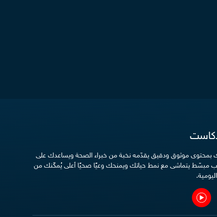
دكاست
دك بمحتوى موثوق ودقيق يقدّمه نخبة من خبراء الصحة ويساعدك على
 مبسّط يتماشى مع نمط حياتك ويمنحك وعيًا صحيًا أعلى يُمكّنك من
ليومية.