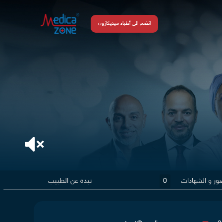
انضم الي أطباء ميديكازون
ور و الشهادات
0
نبذة عن الطبيب