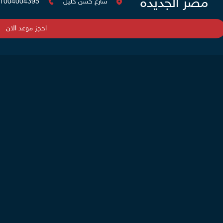
مصر الجديدة
شارع حسن خليل
1004004395
احجز موعد الان