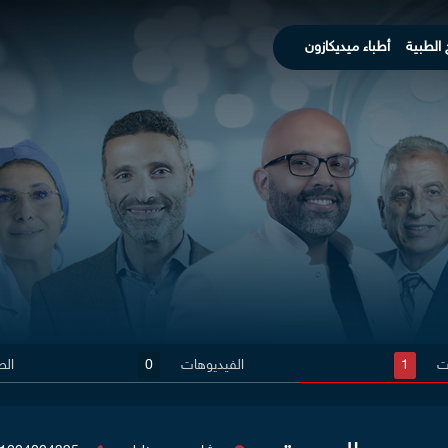
 الطبية
أطباء ميديكازون
ات
1
الفيديوهات
0
الص