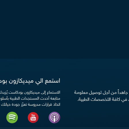
استمع الي ميديكازون بو
ن جاهداً من أجل توصيل معلومة
الاستماع إلى ميديكازون بودكاست يُزي
متابعة أحدث المستجدات الطبية بأسلوب
في كافة التخصصات الطبية.
اتخاذ قرارات مدروسة تعزّز جودة حياتك ا