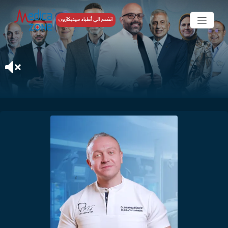
انضم الي أطباء ميديكازون