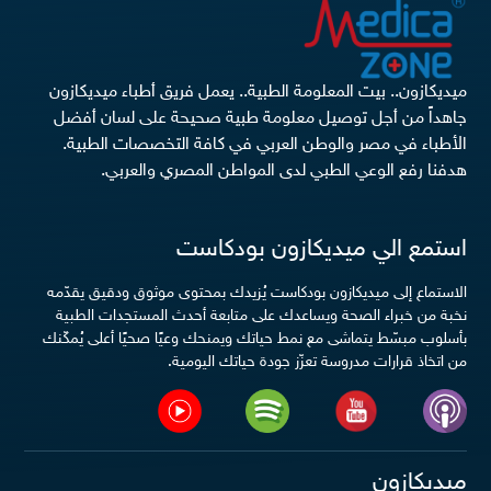
ميديكازون.. بيت المعلومة الطبية.. يعمل فريق أطباء ميديكازون
جاهداً من أجل توصيل معلومة طبية صحيحة على لسان أفضل
الأطباء في مصر والوطن العربي في كافة التخصصات الطبية.
هدفنا رفع الوعي الطبي لدى المواطن المصري والعربي.
استمع الي ميديكازون بودكاست
الاستماع إلى ميديكازون بودكاست يُزيدك بمحتوى موثوق ودقيق يقدّمه
نخبة من خبراء الصحة ويساعدك على متابعة أحدث المستجدات الطبية
بأسلوب مبسّط يتماشى مع نمط حياتك ويمنحك وعيًا صحيًا أعلى يُمكّنك
من اتخاذ قرارات مدروسة تعزّز جودة حياتك اليومية.
ميديكازون