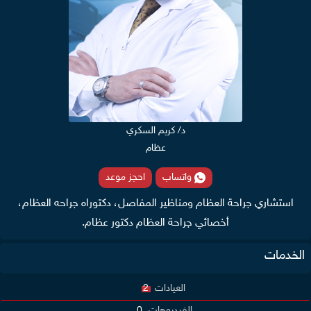
د/ كريم السكري
عظام
واتساب
احجز موعد
استشاري جراحة العظام ومناظير المفاصل، دكتوراه جراحه العظام،
أخصائي جراحة العظام دكتور عظام.
الخدمات
العيادات
2
الفيديوهات
0