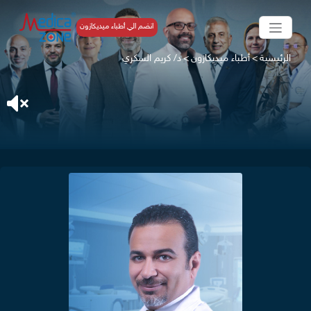
انضم الي أطباء ميديكازون
الرئيسية
>
أطباء ميديكازون
>
د/ كريم السكري