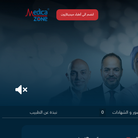
انضم الي أطباء ميديكازون
ور و الشهادات
0
نبذة عن الطبيب