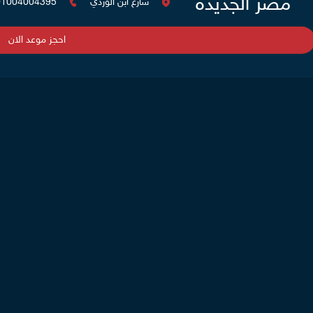
مصر الجديدة
شارع ابن الوردي
01004004395
احجز موعد الان