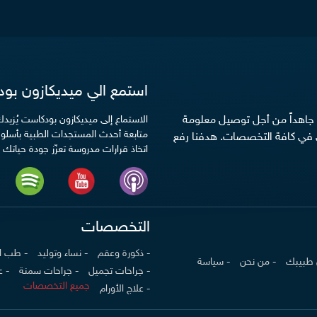
استمع الي ميديكازون بو
ن جاهداً من أجل توصيل معلومة
الاستماع إلى ميديكازون بودكاست يُزي
متابعة أحدث المستجدات الطبية بأسلوب
 في كافة التخصصات. هدفنا رفع
اتخاذ قرارات مدروسة تعزّز جودة حياتك ا
التخصصات
- ذكورة وعقم
- نساء وتوليد
- طب ا
 طبيبك
- من نحن
- سياسة
- جراحات تجميل
- جراحات سمنة
- 
جميع التخصصات
- علاج الأورام