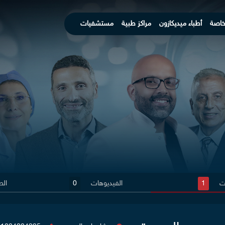
خاصة
أطباء ميديكازون
مراكز طبية
مستشفيات
ات
1
الفيديوهات
0
الص