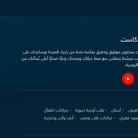
دكاست
دك بمحتوى موثوق ودقيق يقدّمه نخبة من خبراء الصحة ويساعدك على
 مبسّط يتماشى مع نمط حياتك ويمنحك وعيًا صحيًا أعلى يُمكّنك من
ليومية.
لعيون
- أسنان
- قلب أوعية دموية
- جراحات اطفال
عمود فقري
- جراحات قلب وصدر
- أنف وأذن وحنجرة