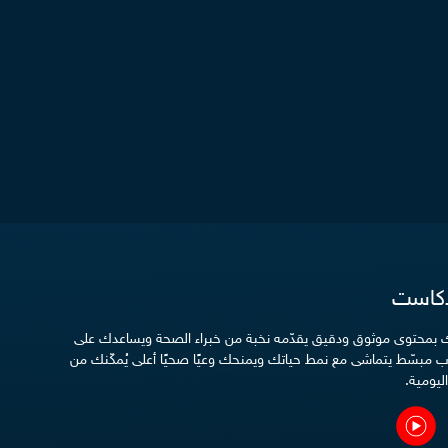
دكاست
دك بمحتوى موثوق ودقيق يقدّمه نخبة من خبراء الصحة ويساعدك على
 مبسّط يتماشى مع نمط حياتك ويمنحك وعيًا صحيًا أعلى يُمكّنك من
ليومية.