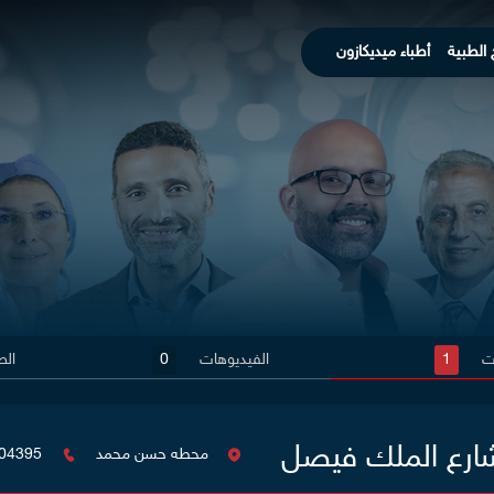
 الطبية
أطباء ميديكازون
ات
1
الفيديوهات
0
الص
ارع الملك فيصل
محطه حسن محمد
04395