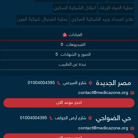
عملية المياه الزرقاء
اعتلال الشبكية السكري
علاج انسداد وريد الشبكية المركزي
عملية انفصال شبكية العين
العيادات
3
الفيديوهات
0
الصور و الشهادات
5
نبذة عن الطبيب
مصر الجديدة
شارع الميرغني
01004004395
contact@medicazone.org
احجز موعد الان
حي الضواحي
شارع أرض الجولف
01004004395
contact@medicazone.org