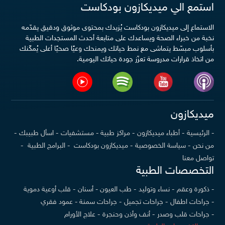
استمع الي ميديكازون بودكاست
الاستماع إلى ميديكازون بودكاست يُزيدك بمحتوى موثوق ودقيق يقدّمه
نخبة من خبراء الصحة ويساعدك على متابعة أحدث المستجدات الطبية
بأسلوب مبسّط يتماشى مع نمط حياتك ويمنحك وعيًا صحيًا أعلى يُمكّنك
من اتخاذ قرارات مدروسة تعزّز جودة حياتك اليومية.
ميديكازون
- الرئيسية
- أطباء ميديكازون
- مراكز طبية
- مستشفيات
- اسأل طبيبك
-
من نحن
- سياسة الخصوصية
- ميديكازون بودكاست
- البرامج الطبية
-
تواصل معنا
التخصصات الطبية
- ذكورة وعقم
- نساء وتوليد
- طب العيون
- أسنان
- قلب أوعية دموية
- جراحات اطفال
- جراحات تجميل
- جراحات سمنة
- عمود فقري
- جراحات قلب وصدر
- أنف وأذن وحنجرة
- علاج الأورام