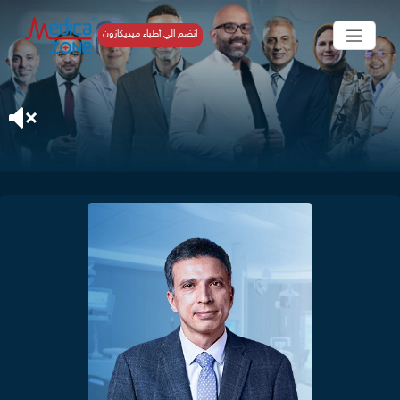
انضم الي أطباء ميديكازون