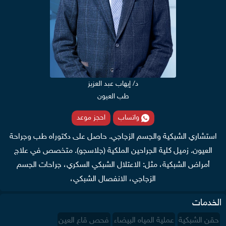
د/ إيهاب عبد العزيز
طب العيون
واتساب
احجز موعد
استشاري الشبكية والجسم الزجاجي. حاصل على دكتوراه طب وجراحة
العيون. زميل كلية الجراحين الملكية (جلاسجو). متخصص في علاج
أمراض الشبكية، مثل: الاعتلال الشبكي السكري، جراحات الجسم
الزجاجي، الانفصال الشبكي،
الخدمات
حقن الشبكية
عملية المياه البيضاء
فحص قاع العين