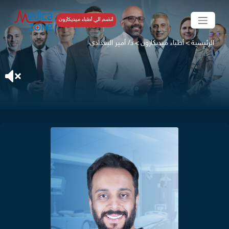
انضم الي أطباء ميديكازون
الرئيسية
>
أطباء ميديكازون
>
د/ أمير البغدادي