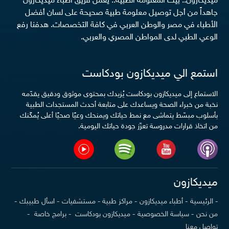
ميديكازون.. بيت المعلومة الطبية.. يعمل فريق أطباء ميديكازون
جاهداً من أجل توصيل معلومة طبية صحيحة على لسان أفضل
الأطباء في مصر والوطن العربي في كافة التخصصات. هدفنا رفع
الوعي الطبي لدى المواطن المصري والعربي.
استمع الي ميديكازون بودكاست
الاستماع إلى ميديكازون بودكاست يُزيدك بمحتوى موثوق ودقيق يقدّمه
نخبة من خبراء الصحة ويساعدك على متابعة أحدث المستجدات الطبية
بأسلوب مبسّط يتماشى مع نمط حياتك ويمنحك وعيًا صحيًا أعلى يُمكّنك
من اتخاذ قرارات مدروسة تعزّز جودة حياتك اليومية.
ميديكازون
- الرئيسية
- أطباء ميديكازون
- مراكز طبية
- مستشفيات
- اسأل طبيبك
-
من نحن
- سياسة الخصوصية
- ميديكازون بودكاست
- برامج خاصة
-
تواصل معنا