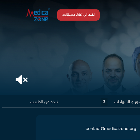
انضم الي أطباء ميديكازون
ور و الشهادات
3
نبذة عن الطبيب
contact@medicazone.org