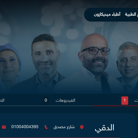
 الطبية
أطباء ميديكازون
ات
1
الفيديوهات
0
الص
الدقي
شارع مصدق
01004004395