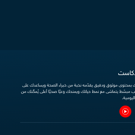
دكاست
دك بمحتوى موثوق ودقيق يقدّمه نخبة من خبراء الصحة ويساعدك على
 مبسّط يتماشى مع نمط حياتك ويمنحك وعيًا صحيًا أعلى يُمكّنك من
ليومية.