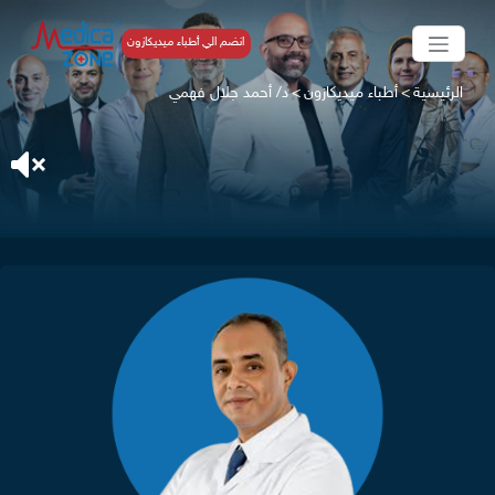
انضم الي أطباء ميديكازون
الرئيسية
>
أطباء ميديكازون
>
د/ أحمد جلال فهمي