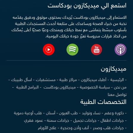
استمع الي ميديكازون بودكاست
الاستماع إلى ميديكازون بودكاست يُزيدك بمحتوى موثوق ودقيق يقدّمه
نخبة من خبراء الصحة ويساعدك على متابعة أحدث المستجدات الطبية
بأسلوب مبسّط يتماشى مع نمط حياتك ويمنحك وعيًا صحيًا أعلى يُمكّنك
من اتخاذ قرارات مدروسة تعزّز جودة حياتك اليومية.
ميديكازون
- الرئيسية
- أطباء ميديكازون
- مراكز طبية
- مستشفيات
- اسأل طبيبك
-
من نحن
- سياسة الخصوصية
- ميديكازون بودكاست
- البرامج الطبية
-
تواصل معنا
التخصصات الطبية
- ذكورة وعقم
- نساء وتوليد
- طب العيون
- أسنان
- قلب أوعية دموية
- جراحات اطفال
- جراحات تجميل
- جراحات سمنة
- عمود فقري
- جراحات قلب وصدر
- أنف وأذن وحنجرة
- علاج الأورام