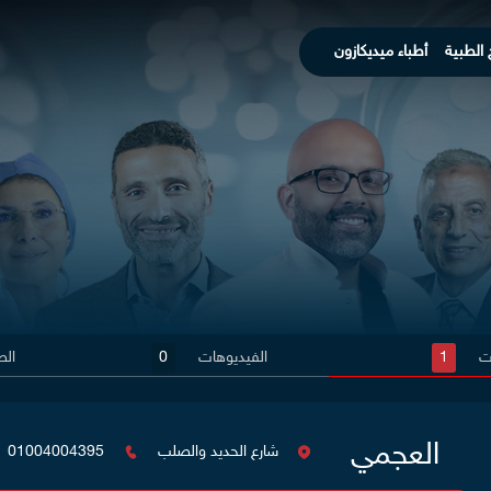
 الطبية
أطباء ميديكازون
ات
1
الفيديوهات
0
الص
العجمي
شارع الحديد والصلب
01004004395