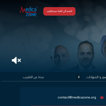
انضم الي أطباء ميديكازون
ور و الشهادات
4
نبذة عن الطبيب
contact@medicazone.org