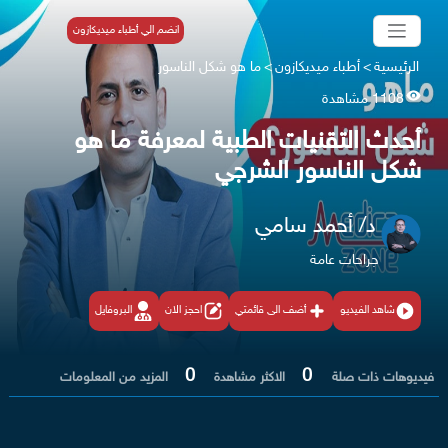
انضم الي أطباء ميديكازون
الرئيسية
>
أطباء ميديكازون
>
ما هو شكل الناسور
1108 مشاهدة
أحدث التقنيات الطبية لمعرفة ما هو
شكل الناسور الشرجي
د/ أحمد سامي
جراحات عامة
شاهد الفيديو
أضف الى قائمتي
احجز الان
البروفايل
0
0
فيديوهات ذات صلة
الاكثر مشاهدة
المزيد من المعلومات