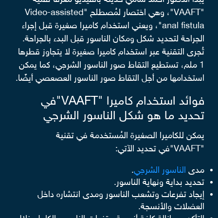
يبدأ الدكتور أحمد سامي حديثه بالفيديو مُعرّفًا تقنية
"VAAFT"، وهي اختصار لمُصطلح "Video-assisted
anal fistula"، ويعني استخدام كاميرا صغيرة قبل إجراء
الجراحة لتحديد شكل ومكان الناسور قبل البدء بالجراحة.
تُجرى التقنية عبر استخدام كاميرا صغيرة لا يتجاوز قطرها
1 ملم، تستطيع التقاط صور الناسور الشرجي، كما يمكن
استخدامها من أجل التقاط صور الناسور العصعصي أيضًا.
فوائد استخدام كاميرا "VAAFT"في
تحديد ما هو شكل الناسور الشرجي
يمكن للكاميرا الصغيرة المُستخدمة في تقنية
"VAAFT"في تحديد الآتي:
مدى
الناسور الشرجي
.
تحديد بداية ونهاية الناسور.
إيجاد تفرعات وتشعب الناسور ومدى انتشاره داخل
العضلات والأنسجة.