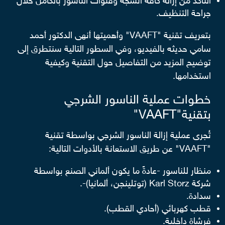
التأكد من إزالة كافة أنسجة وقنوات الناسور بالكامل خلال
جراحة التنظيف.
بتعريف تقنية "VAAFT" وأهميتها أنهى الدكتور أحمد
سامي حديثه بالفيديو، وفي السطور التالية سنتطرق إلى
توضيح المزيد من التفاصيل حول التقنية وكيفية
استخدامها.
خطوات عملية الناسور الشرجي
بتقنية"VAAFT"
تُجرى عملية إزالة الناسور الشرجي بواسطة تقنية
"VAAFT" عن طريق الاستعانة بالأدوات التالية:
منظار للناسور -عادةً ما يكون ألماني الصنع بواسطة
شركة Karl Storz (توتلينجن، ألمانيا)-.
سدادة.
قطب كهربائي (أحادي القطب).
فرشاة داخلية.