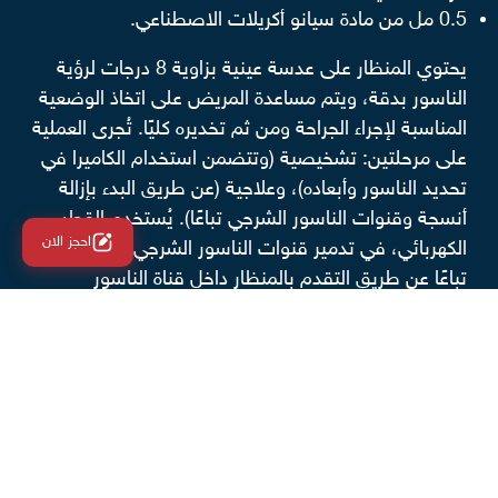
0.5 مل من مادة سيانو أكريلات الاصطناعي.
يحتوي المنظار على عدسة عينية بزاوية 8 درجات لرؤية
الناسور بدقة، ويتم مساعدة المريض على اتخاذ الوضعية
المناسبة لإجراء الجراحة ومن ثم تخديره كليًا. تُجرى العملية
على مرحلتين: تشخيصية (وتتضمن استخدام الكاميرا في
تحديد الناسور وأبعاده)، وعلاجية (عن طريق البدء بإزالة
أنسجة وقنوات الناسور الشرجي تباعًا). يُستخدم القطب
احجز الان
الكهربائي، في تدمير قنوات الناسور الشرجي عبر كيّها
تباعًا عن طريق التقدم بالمنظار داخل قناة الناسور
سنتيمترًا سنتيمترًا من الفتحة الخارجية إلى الفتحة
الداخلية، والتأكد من عدم إغفال أي تجاويف خراجية أو أي
قناة ناسور محتملة.بعد الانتهاء من إجراء الجراحة يضع
الجراح 0.5 مل من مادة السيانو أكريليت الاصطناعية
خلف مكان الخياطة من أجل تعزيز الخيط والتأكد من
إغلاق فتحة الناسور بالكامل وذلك عن طريق استخدام
قسطرة طبية صغيرة.تحذير طبي: يجب عدم وضع مادة