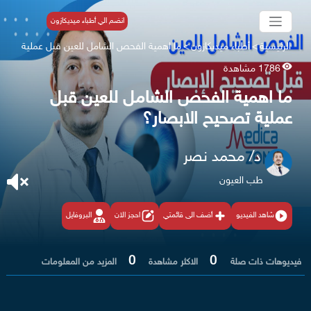
انضم الي أطباء ميديكازون
الرئيسية
>
أطباء ميديكازون
>
ما اهمية الفحص الشامل للعين قبل عملية
1786 مشاهدة
ما اهمية الفحص الشامل للعين قبل
عملية تصحيح الابصار؟
د/ محمد نصر
طب العيون
شاهد الفيديو
أضف الى قائمتي
احجز الان
البروفايل
0
0
فيديوهات ذات صلة
الاكثر مشاهدة
المزيد من المعلومات