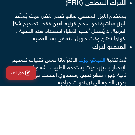
الليزك السطحي (PRK)
يستخدم الليزر السطحي لعلاج قصر النظر، حيث يُسلَط
الليزر مباشرةً نحو سطح قرنية العين فقط لتصحيح شكل
القرنية. لا يُفضل أغلب الأطباء استخدام هذه التقنية ،
لكونها تحتاج وقت طويل للتعافي بعد العملية.
الفيمتو ليزك
تُعد تقنية
الفيمتو ليزك
الأكثرأمانًا ضمن تقنيات تصحيح
الإبصار بالليزر، حيث يستخدم الطبيب شعاع ليزر الفيمتو
احجز الان
ثانية لإجراء قطع دقيق ومتساوي السمك في القرنية
بدون الحاجة إلى أي أدوات جراحية.
الفيمتو سمايل
تُعد هذة االتقنية أحدث تقنيات تصحيح الإبصار وأكثرها
تطورًا، وتستخدم لتصحيح قصر النظر، وخاصةً وفي
حالات جفاف العين، وخلالها يُجري الطبيب شق صغير
بالقرنية يُشبه الابتسامة ومن خلاله يتم إدخال مسبار
الليزر لتصحيح القرنية.