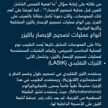
من خلاله على إجابة سؤال "ما اهمية الفحص الشامل
للعين قبل عملية تصحيح الابصار؟" ، كما تعرفنا على أهم
تلك الفحوصات، والآن دعونا نُكمل مقالنا بالتعرف على
الفرق بين أنواع عمليات تصحيح الإبصار بالليزر المختلفة
وآثارها الجانبية.
أنواع عمليات تصحيح الإبصار بالليزر
بناءًا على الفحوصات السابق ذكرها يُحدد الطبيب نوع
العملية المناسب للمريض، وإليكم التقنيات المستخدمة
لعمليات تصحيح الإبصار بالليزر، وتشمل الآتي:
الليزك التقليدي (LASIK)
يستخدم الليزر التقليدي في تصحيح طول وقصر النظر و
الاستجماتيزم (اللابؤرية)، ويستخدم الطبيب في هذا
الإجراء مشرطاً طبياً خاصاً يسمى بالميكروكيراتوم
(Microkeratome)، حيث يُستخدم لشق الطبقة
السطحية من القرنية، ثم بعد ذلك يتم تسلط أشعة
الليزر على الأنسجة الداخلية لها..