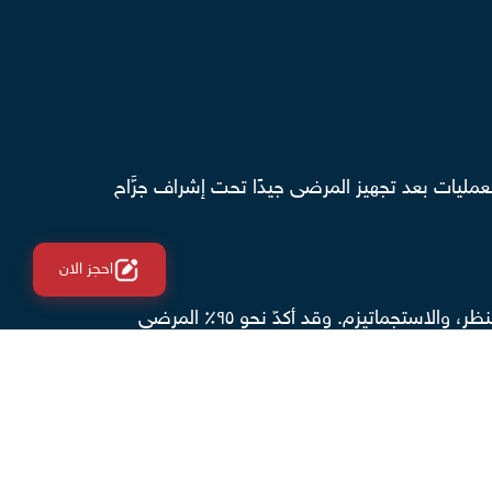
لعمليات بعد تجهيز المرضى جيدًا تحت إشراف جرَّاح
احجز الان
تُحسّن عمليات الليزك جودة الرؤية للمرضى لأنها تعمل على تصحيح عيوب الإبصار المُختلفة، مثل: قصر النظر، وطول النظر، والاستجماتيزم. وقد أكدّ نحو ٩٥٪ المرضى