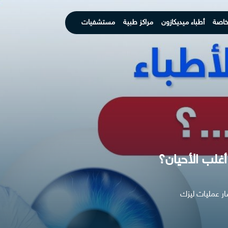
خاصة
أطباء ميديكازون
مراكز طبية
مستشفيات
أغلب الأحيان؟
ر عمليات ليزك