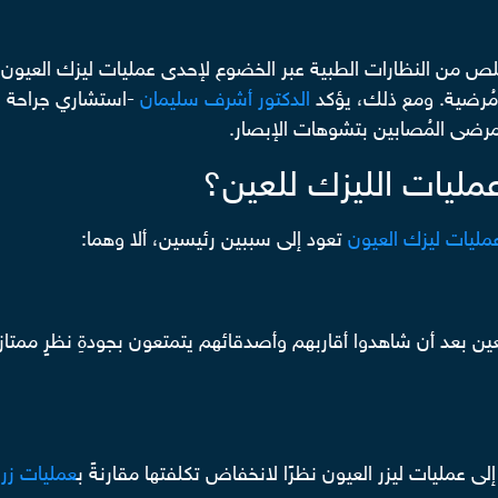
لص من النظارات الطبية عبر الخضوع لإحدى عمليات ليزك العيون، 
مُرضية. ومع ذلك، يؤكد
الدكتور أشرف سليمان
-استشاري جراحة الم
المرضى المُصابين بتشوهات الإبصار.
عمليات الليزك للعين؟
مليات ليزك العيون
تعود إلى سببين رئيسين، ألا وهما:
بعد أن شاهدوا أقاربهم وأصدقائهم يتمتعون بجودةِ نظرٍ ممتازة
 عمليات ليزر العيون نظرًا لانخفاض تكلفتها مقارنةً ب
عمليات زر