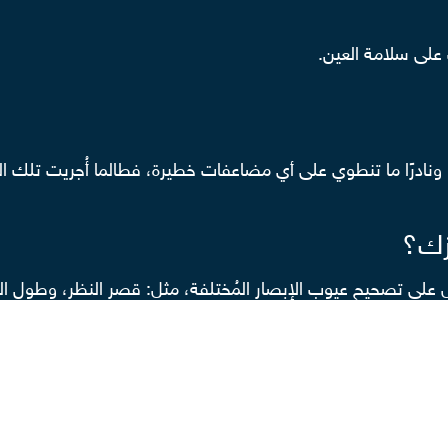
 على سلامة العين.
ة، ونادرًا ما تنطوي على أي مضاعفات خطيرة، فطالما أُجريت تلك ا
لذلك النوع من العمليات.
ستخدّم في العملية، فهناك أنواع عديدة من الجراحات، منها: