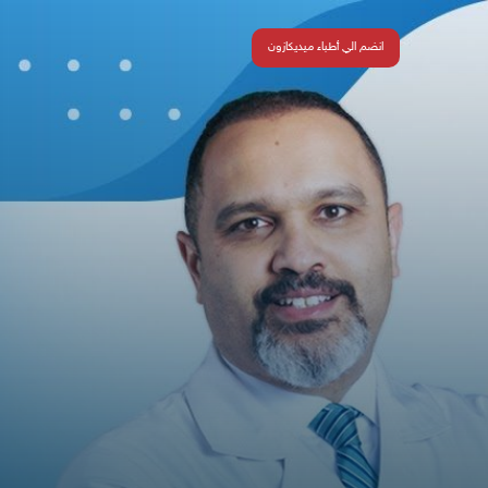
انضم الي أطباء ميديكازون