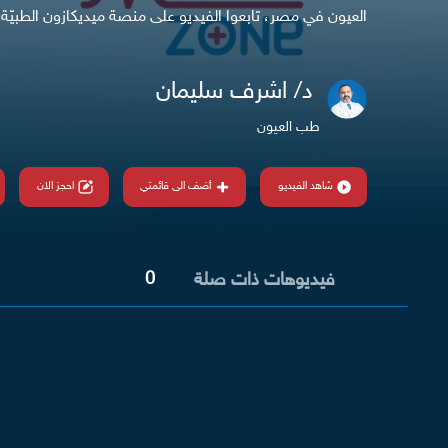
العيون في مصر، تابعوا الفيديو على منصة ميديكازون الطبيّة.
د/ اشرف سليمان
طب العيون
شاهد الفيديو
أضف الى قائمتي
احجز الان
0
فيديوهات ذات صلة