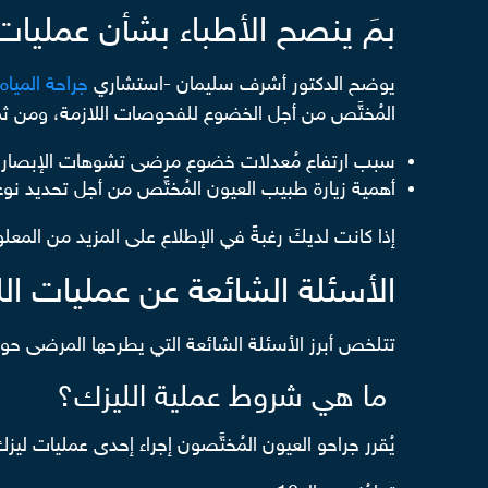
بمَ ينصح الأطباء بشأن عمليات 
يوضح الدكتور أشرف سليمان -استشاري
جراحة المياه 
المُختَّص من أجل الخضوع للفحوصات اللازمة، ومن ثمَّ 
سبب ارتفاع مُعدلات خضوع مرضى تشوهات الإبصار لع
أهمية زيارة طبيب العيون المُختَّص من أجل تحديد نوع
إذا كانت لديكَ رغبةً في الإطلاع على المزيد من المعل
الأسئلة الشائعة عن عمليات الل
تتلخص أبرز الأسئلة الشائعة التي يطرحها المرضى حول 
ما هي شروط عملية الليزك؟
يُقرر جراحو العيون المُختَّصون إجراء إحدى عمليات ليز