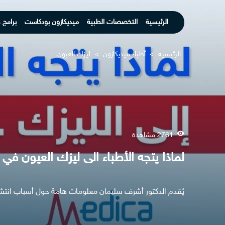
الرئيسية
التخصصات الطبية
ميديكازون بودكاست
برامج 
الرئيسية
>
أطباء ميديكازون
>
ليزك العيون
2761 مشاهدة
لماذا يتجه الأطباء الى ليزك العيون في 
يُقدم الدكتور أشرف سليمان معلومات هامة حول أسباب انتشا