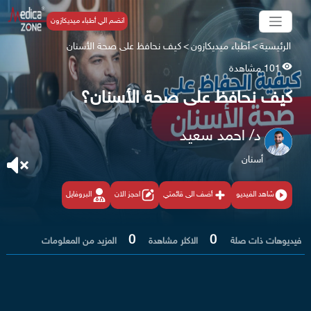
انضم الي أطباء ميديكازون
الرئيسية
>
أطباء ميديكازون
>
كيف نحافظ على صحة الأسنان
101 مشاهدة
كيف نحافظ على صحة الأسنان؟
د/ احمد سعيد
أسنان
شاهد الفيديو
أضف الى قائمتي
احجز الان
البروفايل
0
0
فيديوهات ذات صلة
الاكثر مشاهدة
المزيد من المعلومات