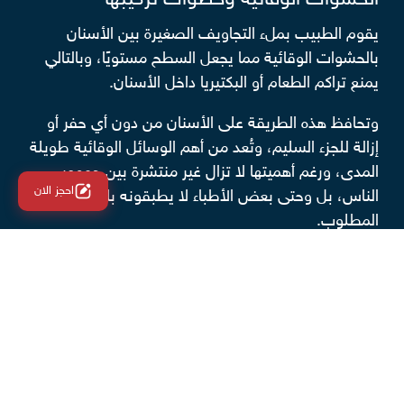
يقوم الطبيب بملء التجاويف الصغيرة بين الأسنان
بالحشوات الوقائية مما يجعل السطح مستويًا، وبالتالي
يمنع تراكم الطعام أو البكتيريا داخل الأسنان.
وتحافظ هذه الطريقة على الأسنان من دون أي حفر أو
إزالة للجزء السليم، وتُعد من أهم الوسائل الوقائية طويلة
المدى، ورغم أهميتها لا تزال غير منتشرة بين جمهور
احجز الان
الناس، بل وحتى بعض الأطباء لا يطبقونه بالشكل
المطلوب.
الثقافة السائدة حول طب الأسنان
يشير دكتور أحمد سعيد إلى أن جمهور الناس في مصر
والعالم العربي ينظرون إلى طب الأسنان باعتباره "طب
عرض" وليس "طب مرض" بمعنى أنهم لا يذهبون إلى
الطبيب إلا إذا ظهرت أعراض مؤلمة كالتورم أو النزيف أو
الألم الشديد.