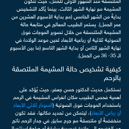
الملتصقة منذ الشهور الأولى للحمل، حيث تتكون
المشيمة مع نهاية الشهر الثالث، بينما يُأكَد التشخيص
بدايةً من الشهر الخامس (مع بداية الأسبوع العشرين من
عمر الحمل). يستمر الطبيب المعالج في متابعة حالة
المشيمة الملتصقة من خلال تصوير الموجات فوق
الصوتية ثلاثية أو رباعية الأبعاد لحين موعد الولادة في
نهاية الشهر الثامن أو بداية الشهر التاسع (ما بين الأسبوع
الـ 35- 36 من الحمل).
كيفية تشخيص حالة المشيمة الملتصقة
بالرحم
نستكمل حديث الدكتور حسن جعفر، حيث يُؤكد على
أهمية فحص الطبيب مكان انغراس المشيمة في الرحم
باستخدام الموجات فوق الصوتية (
السونار ثلاثي الأبعاد
أو رباعي الأبعاد
)، ليتمكن من تحديد مكانها، فقد تكون
منخفضةً أو ملتصقةً مع جرح سابق في جدار الرحم ناتج
عن الخضوع إلى ولادة قيصرية سابقة أو جراحة استئصال