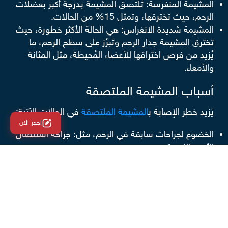
المشيمة المنغرسة: تلتصق المشيمة بدرجة أكبر بعضلات
الرحم، حيث تخترقها، وتمثل 15% من الحالات.
المشيمة شديدة الانغراس: هي الحالة الأكثر خطورة، حيث
تخترق المشيمة جدار الرحم وتَبرُز على سطح الرحم، ما
يُزيد من فرص اختراقها للأعضاء المُحيطة، مثل المثانة
والأمعاء.
أسباب المشيمة الملتصقة
يَزيد خطر الإصابة ب
المشيمة الملتصقة
في الحالات الآتية:
احجز الان
الخضوع لجراحات سابقة في الرحم، مثل: جراحة استئصال
الأورم الليفية.
الخضوع إلى ولادة قيصرية سابقة، فكلما زاد عدد
الولادات القيصرية السابقة زاد خطر الإصابة بالمشيمة
الملتصقة.
الإصابة بالمشيمة المنزاحة، فكلما كانت المشيمة تغطي
عنق الرحم جزئيًا أو كليًا زاد خطر الإصابة بالمشيمة
الملتصقة.