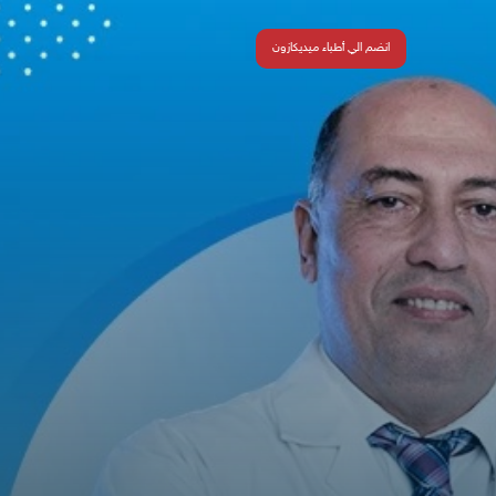
انضم الي أطباء ميديكازون