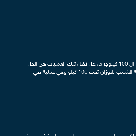
تعددت عمليات السمنة ما بين تكميم المعدة وتحويل المسار بتقنياتهما المختلفة، ولكن ماذا لو لم يتخطى وزن الشخص ال 100 كيلوجرام، هل تظل تلك العمليات هي الحل
- استشاري جراحات الجهاز الهضمي والمناظير – تفاصيل التقنية الأنسب للأوزان تحت 100 كيلو وهي عملية طي