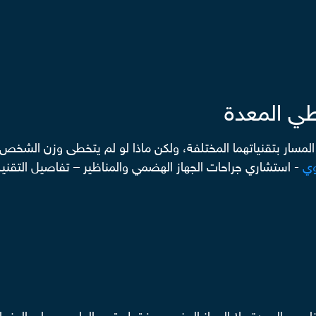
طي المعدة
وي