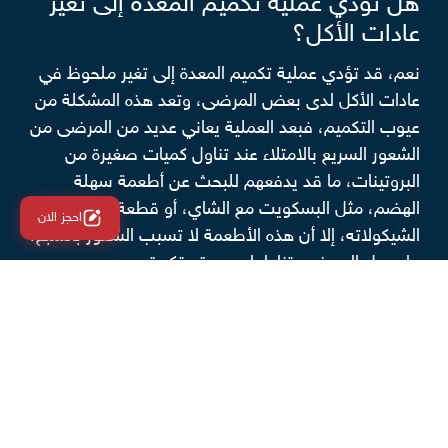
هل تؤدي عملية تكميم المعدة إلى تغير
عادات الأكل؟
نعم، قد تؤدي عملية تكميم المعدة إلى تغير ملحوظ في
عادات الأكل لدى بعض المرضى، وتعد هذه المشكلة من
عيوب التكميم، فبعد العملية يعاني عديد من المرضى من
الشعور السريع بالامتلاء عند تناول كميات صغيرة من
البروتينات، ما قد يدفعهم للبحث عن أطعمة سهلة
الهضم، مثل البسكويت مع الشاي، أو قطعة من
احجز الان
الشيكولاته، إلا أن هذه الأطعمة لا تسبب الشعور بالشبع،
ما يجعل المريض يتناولها بصورة متكررة.
دور الطبيب في توجيه المريض بعد
تكميم المعدة
يوضح الدكتور أحمد أن مفتاح النجاح بعد عملية التكميم
يكمن في إدراك المريض لطبيعة جسمه ومعدته بعد
الجراحة، وبالتالي إشباعها بطريقة صحيحة دون الإفراط