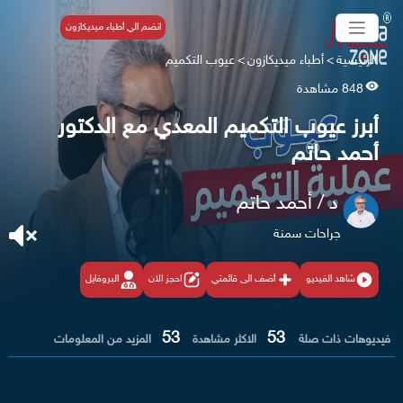
انضم الي أطباء ميديكازون
الرئيسية
>
أطباء ميديكازون
>
عيوب التكميم
848 مشاهدة
أبرز عيوب التكميم المعدي مع الدكتور
أحمد حاتم
د / أحمد حاتم
جراحات سمنة
شاهد الفيديو
أضف الى قائمتي
احجز الان
البروفايل
53
53
فيديوهات ذات صلة
الاكثر مشاهدة
المزيد من المعلومات