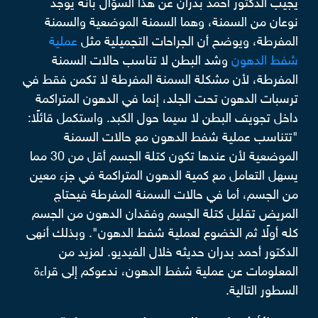
يجيب الدكتور أحمد بدران عن هذا السؤال بأنه يوجد
نوعان من السمنة، وهما السمنة الموضعية والسمنة
المفرطة، ويوضح أن الجراحات التجميلية مثل
عملية
شفط الدهون
وشد البطن لا تناسب حالات السمنة
المفرطة، لأن مشكلة السمنة المفرطة لا تكمن فقط في
ترسبات الدهون تحت الجلد، إنما في الدهون المتراكمة
داخل تجويف البطن لا سيما حول الكبد. واستكمل قائلًا:
"تتناسب عملية شفط الدهون مع حالات السمنة
الموضعية لأن عندها تكون كتلة الجسم أقل من 30 مما
يسهل التعامل مع كمية الدهون المتراكمة في جزء معين
من الجسم، أما في حالات السمنة المفرطة فيحتاج
المريض تقليل كتلة الجسم وفقدان الدهون من الجسم
كله أولًا ثم الخضوع لعملية شفط الدهون". وبذلك أنهى
الدكتور أحمد بدران حديثه خلال الفيديو. لمزيد من
المعلومات عن عملية شفط الدهون، ندعوكم إلى قراءة
السطور التالية.