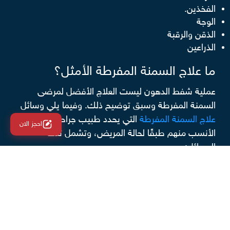
الفخذين.
الوجة
الذقن والرقبة
الذراعين
ما علاج السمنة المفرطة الأمثل؟
عملية شفط الدهون ليست العلاج الأفضل لمرضى
السمنة المفرطة وسبق توضيح ذلك. وفيما يلي وسائل
علاج السمنة المفرطة
التي يحدد طبيب جراحة السمنة
احجز الان
الأنسب منهم طبقًا لحالة المريض، وتشمل تلك
الوسائل:
تعديل النظام الغذائي
يجري الطبيب بعض التعديلات على النظام الغذائي
للمريض سواءًا في كمية الطعام التي يتناولها أو نوعية
الطعام نفسه، وفي الغالب يتم التركيز على الأطعمة