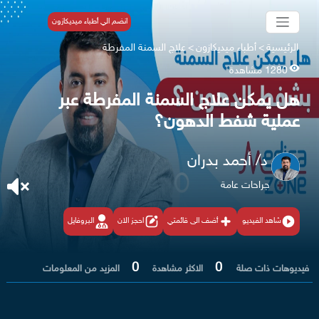
انضم الي أطباء ميديكازون
الرئيسية
>
أطباء ميديكازون
>
علاج السمنة المفرطة
1280 مشاهدة
هل يمكن علاج السمنة المفرطة عبر
عملية شفط الدهون؟
د/ أحمد بدران
جراحات عامة
شاهد الفيديو
أضف الى قائمتي
احجز الان
البروفايل
0
0
فيديوهات ذات صلة
الاكثر مشاهدة
المزيد من المعلومات