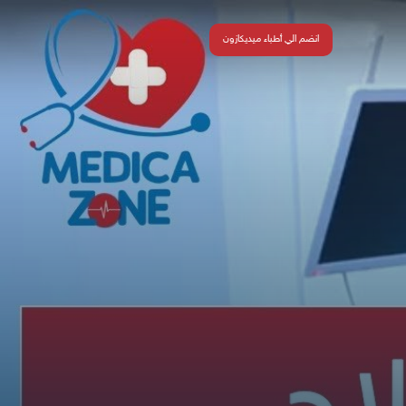
انضم الي أطباء ميديكازون