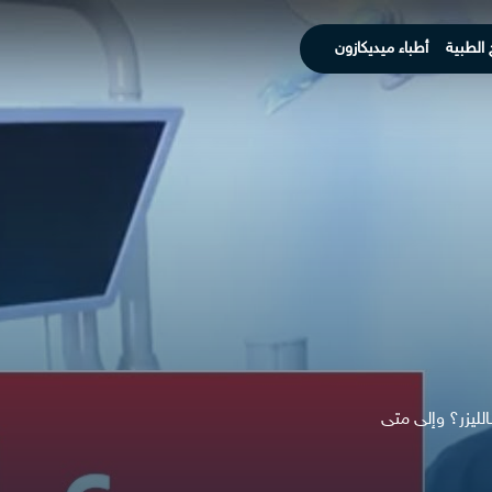
 الطبية
أطباء ميديكازون
لليزر؟ وإلى متى