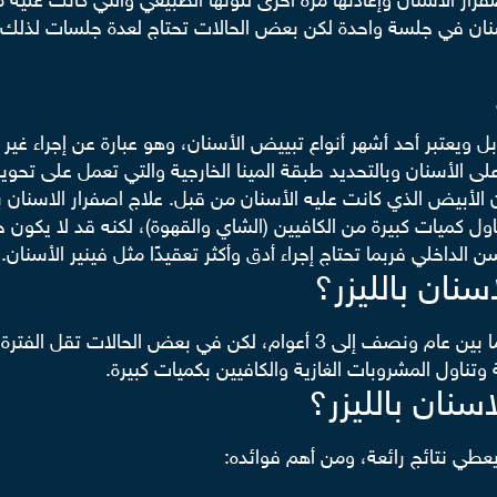
صفرار الاسنان وإعادتها مرة أخرى للونها الطبيعي والتي كانت ع
اسنان في جلسة واحدة لكن بعض الحالات تحتاج لعدة جلسات لذلك 
ة بل ويعتبر أحد أشهر أنواع تبييض الأسنان، وهو عبارة عن إجراء
 الأسنان وبالتحديد طبقة المينا الخارجية والتي تعمل على تحوي
الأبيض الذي كانت عليه الأسنان من قبل. علاج اصفرار الاسنان بالل
كميات كبيرة من الكافيين (الشاي والقهوة)، لكنه قد لا يكون حلًا 
الداخلي فربما تحتاج إجراء أدق وأكثر تعقيدًا مثل فينير الأسنان.
نان بالليزر؟
عادة ما تدوم نتائج علاج اصفرار الاسنان بالليزر لمدة ما بين عام ونصف إلى
تناول المشروبات الغازية والكافيين بكميات كبيرة.
سنان بالليزر؟
 يعطي نتائج رائعة، ومن أهم فوائده: