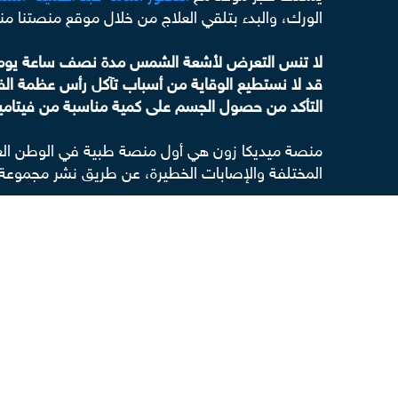
الورك، والبدء بتلقي العلاج من خلال موقع منصتنا م
لا تنس التعرض لأشعة الشمس مدة نصف ساعة يومي
قد لا نستطيع الوقاية من أسباب تآكل رأس عظمة الفخ
التأكد من حصول الجسم على كمية مناسبة من فيتامين
منصة ميديكا زون هي أول منصة طبية في الوطن العر
المختلفة والإصابات الخطيرة، عن طريق نشر مجموعة
قد يهمك ايضًا
أحدث تقنيات علاج خشونة مفصل الورك
أنواع المفاصل الصناعية للفخذ
دليلك الشامل عن خلع مفصل الفخذ في الأطفال