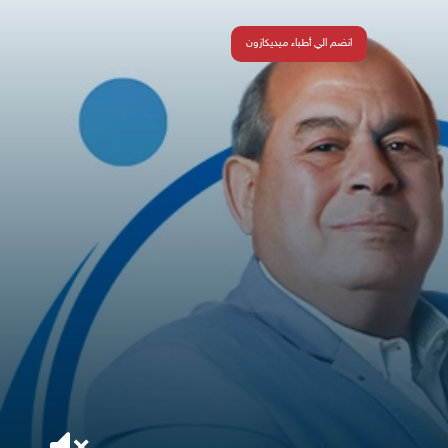
انضم الي أطباء ميديكازون