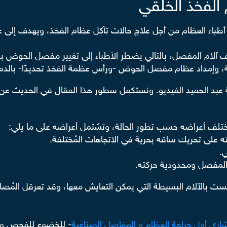
الفخذ الخلقي
يها أطباء العظام من أجل علاج حالات تآكل عظام الفخذ، ويهدف إلى
آلام المفصل، بالتالي يضطر الأطباء إلى تغيير مفصل الحوض بال
ة، وإمداد عظام مفصل الحوض -ورأس عظمة الفخذ تحديدًا- بالدم ا
 عبد الحميد الفيديو. ونستكمل سطور هذا المقال في الحديث عن
ختلف أعراضه حسب تطور الحالة، وتشتمل أعراضه على ما يلي:
على تحريك ساقه بحرية في الاتجاهات المُختلفة.
ي.
المفصل ومحدودية حركته.
بالآلام البسيطة التي يمكن التعايش معها، وقد تعرقل المُصاب 
شاري أول جراحة العظام و المفاصل الصناعية
- للخضوع للفحص واك