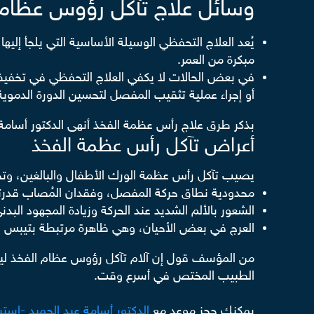
وسائل علاج تآكل رؤوس عظام 
يُعد العلاج التحفظي الوسيلة الأساسية التي يلجأ إل
مبكرة من العمر.
في بعض الحالات لا يكفي العلاج التحفظي في تخفيف 
أو إجراء عملية تثقيب المفصل لتحسين الدورة الدموي
بذكر طرق علاج رأس عظمة الفخذ أنهى الدكتور أسامة
أعراض تآكل رأس عظمة الفخذ
يصيب تآكل رأس عظمة الورك الأطفال والبالغين، وت
محدودية نطاق حركة المفصل، وفقدان المُصاب قدرته 
الشعور بالألم الشديد عند الحركة وزيادة المجهود البدن
العرج في بعض الأحيان، وهي ظاهرة مرتبطة بتيبس 
من المؤسف قول إن آلام تآكل رؤوس عظام الفخذ ليست 
الطبيب المختص في أسرع وقت.
يمكنك حجز موعد مع
الدكتور أسامة عبد الحميد -است