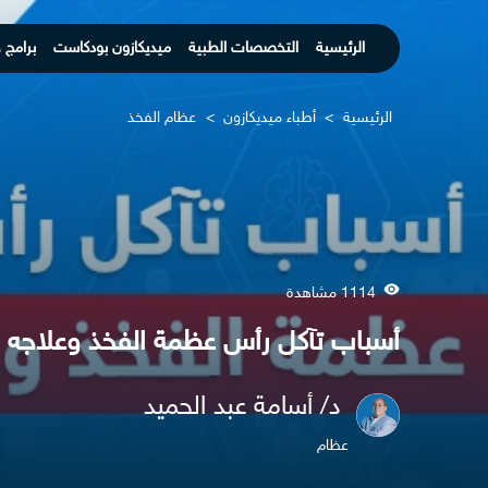
الرئيسية
التخصصات الطبية
ميديكازون بودكاست
برامج 
الرئيسية
>
أطباء ميديكازون
>
عظام الفخذ
1114 مشاهدة
أسباب تآكل رأس عظمة الفخذ وعلاجه
د/ أسامة عبد الحميد
عظام