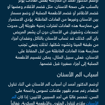
أوضح الدكتور أحمد أن ممارسة بعض العادات يؤثر
بالسلب على صحة الاسنان، مثل قضم الأقلام وعضها أو
قضم الأظافر أو قضم الأطعمة الصلبة أو وضع مسمار
بين الأسنان وغيرها من العادات الخاطئة. يؤدي الاستمرار
في ممارسة هذه العادات لفترات زمنية طويلة إلى حدوث
تصدعات وشقوق في الأسنان دون أن يشعر المريض
بأي ألم، كذلك قد تصاب الأسنان بالتآكل وفقدان أجزاء
من طبقة المينا وتشوه شكلها، لذلك ينبغي تجنب
ممارسة هذة العادات الخاطئة من أجل الحفاظ على
الاسنان، فعلى سبيل المثال، يمكن تقسيم الأطعمة
الصلبة إلى أجزاء صغيرة قبل قضمها.
أسباب ألم الأسنان
أوضح الدكتور أحمد أن أسباب ألم الأسنان في أثناء تناول
الطعام رغم عدم ظهور علامات تسوس واضحة على
السن، تنحصر غالبًا في أحد السببين الآتيين: إذا كان
ألم
الأسنان
ملازم لتناول الحلوى والأطعمة السكرية، فغالباً