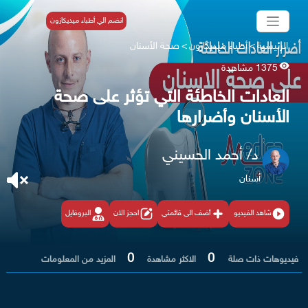
انضم الي أطباء ميديكازون
الرئيسية
>
أطباء ميديكازون
>
صحة الأسنان
1375 مشاهدة
العادات الخاطئة التي تؤثر على صحة
الأسنان وأضرارها
د/ أحمد الحسيني
أسنان
شاهد الفيديو
أضف الى قائمتي
احجز الان
البروفايل
0
0
فيديوهات ذات صلة
الاكثر مشاهدة
المزيد من المعلومات