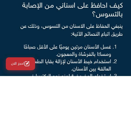
كيف احافظ على اسناني من الإصابة
بالتسوس؟
ينبغي الحفاظ على الاسنان من التسوس، وذلك عن
طريق اتباع النصائح الآتية:
غسل الأسنان مرتين يوميًا على الأقل صباحًا
ومساءًا بالفرشاة والمعجون.
استخدام خيط الأسنان لإزالة بقايا الطعام
احجز الان
العالقة بين الأسنان.
استخدام المضمضة لمنع نمو البكتيريا في
الفم.
الحد من تناول السكريات والمعجنات والأطعمة
التي تلتصق بالأسنان، مثل حلوى الجلي.
عدم مضغ أو قضم الأطعمة الصلبة، مثل
مكعبات الثلج.
الحد من تناول المشروبات الغازية والعصائر
الصناعية المحلاة واستبدالها بعصائر الفاكهة