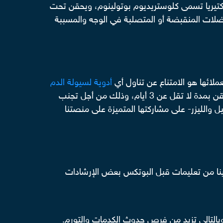
كتيريا تسمى كلوستريديوم بوتولينوم، ويحقن تحت
عضلات المنقبضة أو المتصلبة في الوجه والمسببة
ملائها هو الامتناع عن تناول أي
أدوية لسيولة الدم
مثل الوارفارين أو الأسبرين، كذلك مسكنات الألم الفموية مثل البنادول (أحد أكثر المسكنات استخدامًا) قبل الخضوع للحقن بمدة لا تقل عن 3 أيام، وذلك من أجل تجنب
ل والليزر- على مشاركتها المتميزة على منصتنا
ينا من تعليمات قبل البوتكس بعض الإرشادات
بالتالي تزيد من فرص حدوث الكدمات والتورم.