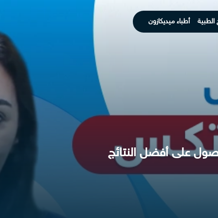
 الطبية
أطباء ميديكازون
ول على أفضل النتائج