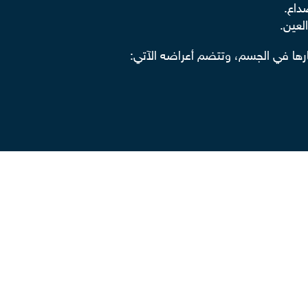
داع.
لعين.
ارها في الجسم، وتتضم أعراضه الآتي:
طلاع على مجموعة من المقالات المنشورة و
الفيديوهات المصورة
عل