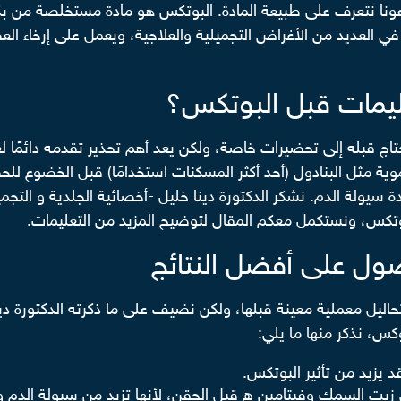
ونا نتعرف على طبيعة المادة. البوتكس هو مادة مستخلصة من ب
ي العديد من الأغراض التجميلية والعلاجية، ويعمل على إرخاء ال
عليمات قبل البوتكس؟
اج قبله إلى تحضيرات خاصة، ولكن يعد أهم تحذير تقدمه دائمًا لع
 سيولة الدم. نشكر الدكتورة دينا خليل -أخصائية الجلدية و التجمي
تكس، ونستكمل معكم المقال لتوضيح المزيد من التعليمات.
اليل معملية معينة قبلها، ولكن نضيف على ما ذكرته الدكتورة د
كس، نذكر منها ما يلي:
د يزيد من تأثير البوتكس.
زيت السمك وفيتامين ه قبل الحقن، لأنها تزيد من سيولة الدم و