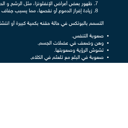
ظهور بعض أعراض الإنفلونزا، مثل الرشح و الص
زيادة إفراز الدموع أو نقصها، مما يسبب جفاف ا
التسمم بالبوتكس في حالة حقنه بكمية كبيرة أو انتش
صعوبة التنفس.
وهن وضعف في عضلات الجسم.
تشوش الرؤية وصعوبتها.
صعوبة في البلع مع تلعثم في الكلام.
تابعوا معنا كل ما هو جديد في عالم التجميل عبر الإ
الطبية.
اقرا أيضاً
أسعار عمليات تجميل الأنف
حقن الفيلر لعلاج تجاعيد الوجه
متي يبدأ مفعول البوتكس للوجه