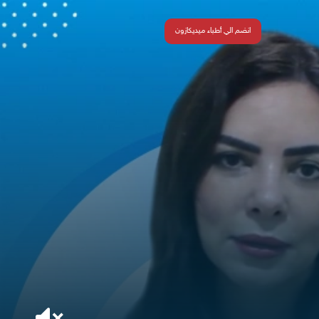
انضم الي أطباء ميديكازون