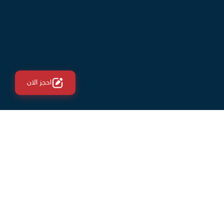
احجز الان
ى
منصتنا الطبية
"ميديكازون".. بيت المعلومة