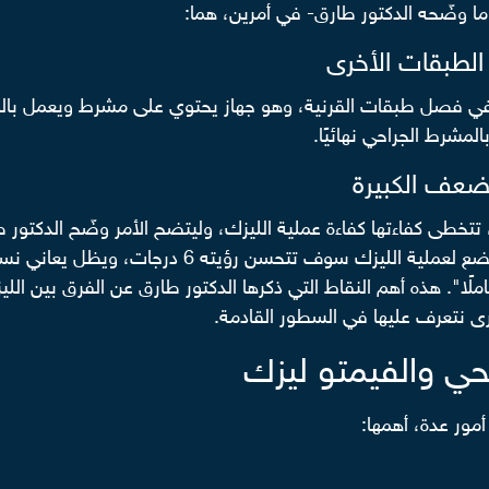
ا وضّحه الدكتور طارق- في أمرين، هما:
لطبقات الأخرى
 في فصل طبقات القرنية، وهو جهاز يحتوي على مشرط ويعمل بالكهرب
لمشرط الجراحي نهائيًا.
ضعف الكبيرة
تتخطى كفاءتها كفاءة عملية الليزك، وليتضح الأمر وضّح الدكتور ط
درجات ضعف الإبصار لديه إلى 8 درجات، ففي حال خضع 
ًا". هذه أهم النقاط التي ذكرها الدكتور طارق عن الفرق بين اللي
ى نتعرف عليها في السطور القادمة.
طحي والفيمتو ليزك