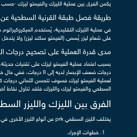
يكمن الفرق بين عملية الليزك والفيمتو ليزك -حسب م
طريقة فصل طبقة القرنية السطحية عن ا
في عملية الليزك التقليدية، يُستخدم الميكروكيراتوم
على شعاع ليزر يُسمى (الفيمتو سكند ليزر) ولا يتدخل با
مدى قدرة العملية على تصحيح درجات ال
بسبب اعتماد عملية الفيمتو ليزك على تقنيات حديثة، 
لعملية الفيمتو ليزك فسوف تتحسن الثماني درجات كامل
السطحي والفيمتو ليزك والليزك فلقد تناول نقاط أخر
الفرق بين الليزك والليزر الس
يختلف الليزر السطحي prk عن أنواع الليزر الأخرى في أمور عدة، أهمها:
خطوات الإجراء.