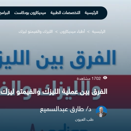
الرئيسية
التخصصات الطبية
ميديكازون بودكاست
البرامج
الرئيسية
>
أطباء ميديكازون
>
الليزك والفيمتو ليزك
1702 مشاهدة
الفرق بين عملية الليزك والفيمتو ليزك
د/ طارق عبدالسميع
طب العيون