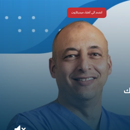
انضم الي أطباء ميديكازون
ك