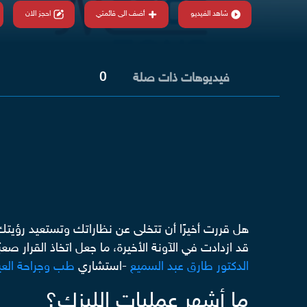
شاهد الفيديو
أضف الى قائمتي
احجز الان
0
فيديوهات ذات صلة
هل قررت أخيرًا أن تتخلى عن نظاراتك وتستعيد رؤيتك ا
قد ازدادت في الآونة الأخيرة، ما جعل اتخاذ القرا
الدكتور طارق عبد السميع
-استشاري
طب وجراحة العي
ما أشهر عمليات الليزك؟