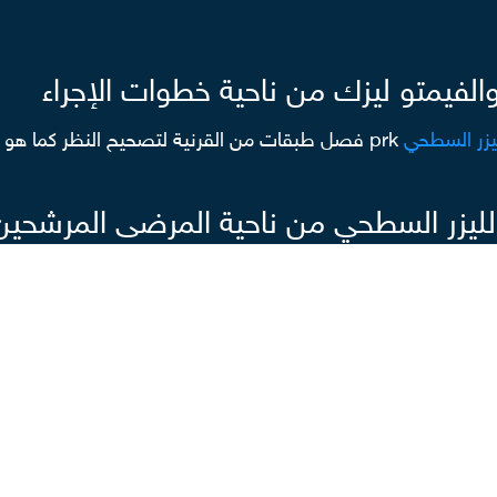
والفيمتو ليزك من ناحية خطوات الإجراء
ليزر السطحي
prk فصل طبقات من القرنية لتصحيح النظر كما هو 
الليزر السطحي من ناحية المرضى المرشحين
نون طول النظر أو الاستجماتيزم ولا للأشخاص الذين يعانون قصر
الليزر السطحي من ناحية موعد ظهور نتائج ا
بعد الخضوع لعمل
ختم الدكتور طارق عبد السميع -استشاري طب وجراحة العيون- حدي
ت تصحيح النظر
التي ترغب في الخضوع لها، لكن الأمر لن يكتمل 