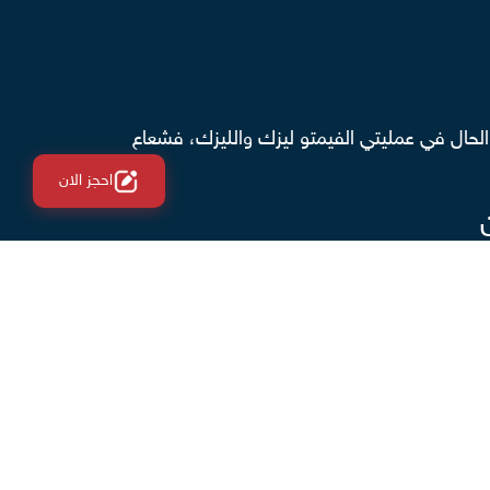
الحال في عمليتي الفيمتو ليزك والليزك، فشعاع
احجز الان
 النظر الشديد الخضوع لعملية الليزر السطحي،
لجراحات
ية ليزر سطحي، لن يلاحظ المريض النتائج مباشرة، وسوف يعاني بعض الآلام التي تستمر لمدة 3 أيام تقريبًا، بينما في عمليتي الليزك والفيمتو ليزك
ثه بهذه الكلمات، ولا شك أن توضيح الفروقات قد
دون معرفة شروط الخضوع لكل عملية، وهذا ما