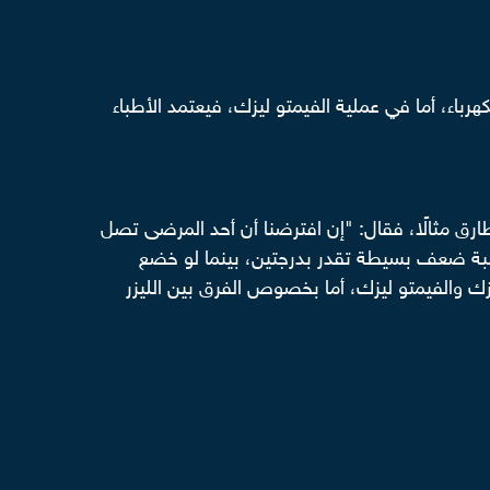
اء، أما في عملية الفيمتو ليزك، فيعتمد الأطباء
ارق مثالًا، فقال: "إن افترضنا أن أحد المرضى تصل
لعملية الليزك سوف تتحسن رؤيته 6 درجات، ويظل يعاني نسبة ضعف بسيطة تقدر بدرجتين، بينما لو خضع
زك والفيمتو ليزك، أما بخصوص الفرق بين الليزر