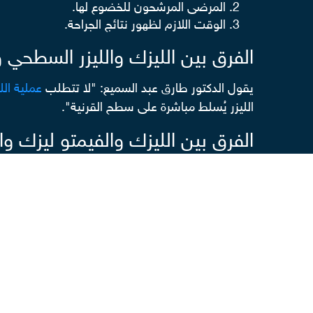
المرضى المرشحون للخضوع لها.
الوقت اللازم لظهور نتائج الجراحة.
الفرق بين الليزك والليزر السطحي 
يقول الدكتور طارق عبد السميع: "لا تتطلب
عملية ال
الليزر يُسلط مباشرة على سطح القرنية".
الفرق بين الليزك والفيمتو ليزك و
حسب حديث الدكتور طارق، لا ينبغي للمرضى الذين يعا
فالنتائج النهائية لن تكون مرضية في أغلب الأحيان.
الفرق بين الليزك والفيمتو ليزك و
فسوف تتحسن الرؤية لديه من اليوم التالي للإجراء. 
أسهم بقدر ما في تقليص خياراتك بشأن
أنواع عمليا
سنتناوله في الفقرات القادمة. ولنبدأ بعملية الليزك.