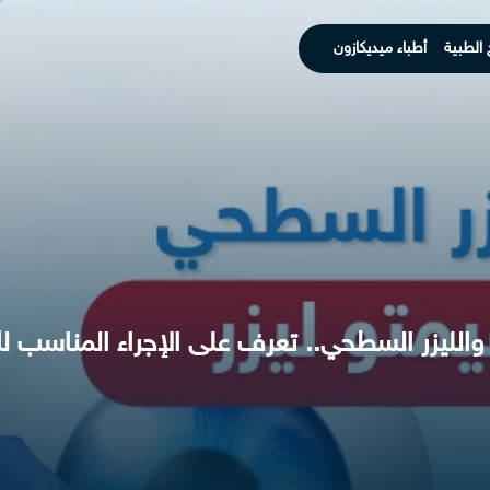
 الطبية
أطباء ميديكازون
 والليزر السطحي.. تعرف على الإجراء المناسب ل