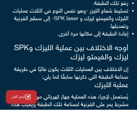
رفع تلك الطبقة.
تسليط شعاع الليزر -وهو نفس النوع في الثلاث عمليات
الليزك والفيمتو ليزك و SPK laser- إلى سطح القرنية
وتعديلها.
إعادة الطبقة إلى مكانها مرة أخرى.
أوجه الاختلاف بين عملية الليزك وSPK
ليزك والفيمتو ليزك
إن الاختلاف بين العمليات الثلاث يكون غالبًا في طريقة
صناعة الطبقة التي ذكرنها سابقًا كما يلي:
عملية الليزك
يُستعمل لإجراء هذه العملية جهاز كهربائي موصل به
احجز الان
مشرط يمر على القرنية لصناعة تلك الطبقة ويعيب هذه
الطريقة أن سمك طبقة القرنية يصبح غير متساوي.
فمثلًا إن أراد الطبيب صناعة طبقة سمكها 100 فمن
المحتمل أن يكون 100 أو 150 أو 80 ومشكلة هذا
التفاوت في أنه يؤثر على معدل الأمان كما أن القرنية