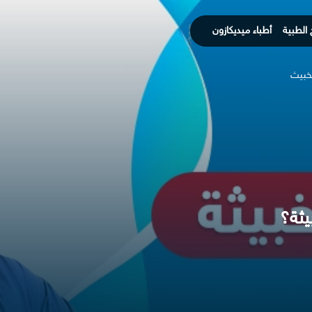
 الطبية
أطباء ميديكازون
لخبيث
يثة؟