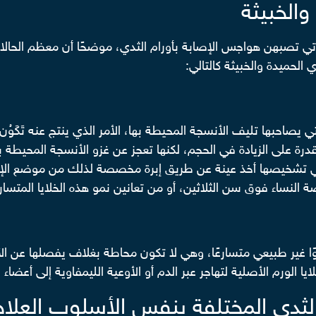
والخبيثة
تي تصبهن هواجس الإصابة بأورام الثدي، موضحًا أن معظم الحالا
الحميدة والخبيثة كالتالي:
ي يصاحبها تليف الأنسجة المحيطة بها، الأمر الذي ينتج عنه تَكَوُن
رة على الزيادة في الحجم، لكنها تعجز عن غزو الأنسجة المحيطة به
فتيات ما بين 15-25 سنة، ويستدعي تشخيصها أخذ عينة عن طريق إبرة مخصصة لذلك
 النساء فوق سن الثلاثين، أو من تعانين نمو هذه الخلايا المتسا
موًا غير طبيعي متسارعًا، وهي لا تكون محاطة بغلاف يفصلها عن الأ
 الورم الأصلية لتهاجر عبر الدم أو الأوعية الليمفاوية إلى أعضاء 
 الثدي المختلفة بنفس الأسلوب العلا