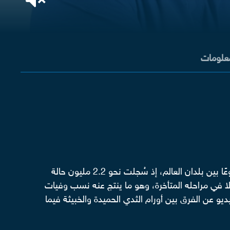
معلومات
حسب الإحصائيات التي أجرتها منظمة الصحة العالمية في العام 2020، يُعَد سرطان الثدي من أكثر أنواع السرطانات شيوعًا بين بلدان العالم، إذ سُجلت نحو 2.2 مليون حالة
 إلا في مراحله المتأخرة، وهو ما ينتج عنه نسب وفيات
يو عن الفرق بين أورام الثدي الحميدة والخبيثة فيما