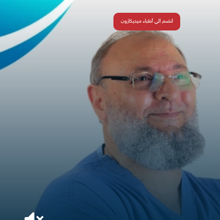
انضم الي أطباء ميديكازون