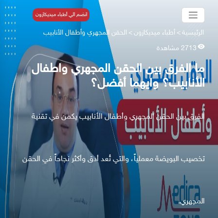
انضم الي أطباء ميديكازون
الرئيسية
>
أطباء ميديكازون
>
الحقن المجهري وأطفال الأنابيب
2713 مشاهدة
ما الفرق بين الحقن المجهري واطفال
الأنابيب؟ وايهما أفضل؟
الفرق بين الحقن المجهري وأطفال الأنابيب يكمن في تقنية
تخصيب البويضة معملياً، والتي تُعد أدق وأكثر نجاحاً في الحقن
المجهري.