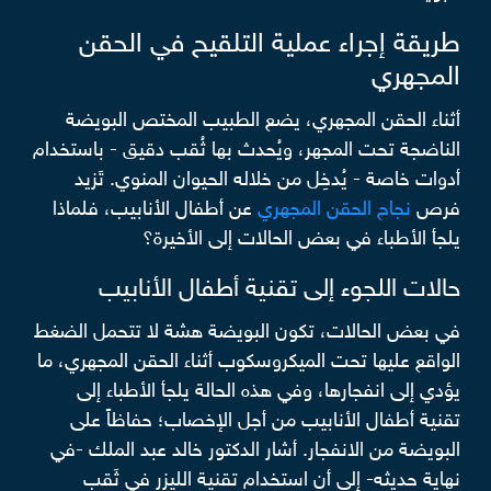
طريقة إجراء عملية التلقيح في الحقن
المجهري
أثناء الحقن المجهري، يضع الطبيب المختص البويضة
الناضجة تحت المجهر، ويُحدث بها ثُقب دقيق - باستخدام
أدوات خاصة - يُدخِل من خلاله الحيوان المنوي. تَزيد
فرص
نجاح الحقن المجهري
عن أطفال الأنابيب، فلماذا
يلجأ الأطباء في بعض الحالات إلى الأخيرة؟
حالات اللجوء إلى تقنية أطفال الأنابيب
في بعض الحالات، تكون البويضة هشة لا تتحمل الضغط
الواقع عليها تحت الميكروسكوب أثناء الحقن المجهري، ما
يؤدي إلى انفجارها، وفي هذه الحالة يلجأ الأطباء إلى
تقنية أطفال الأنابيب من أجل الإخصاب؛ حفاظاً على
البويضة من الانفجار. أشار الدكتور خالد عبد الملك -في
نهاية حديثه- إلى أن استخدام تقنية الليزر في ثَقب