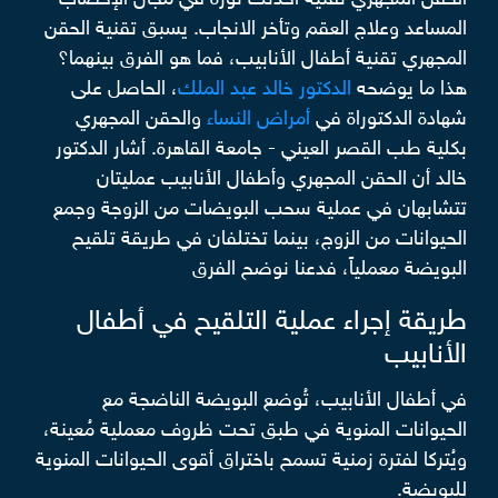
الحقن المجهري تقنية أحدثت ثورةً في مجال الإخصاب
المساعد وعلاج العقم وتأخر الانجاب. يسبق تقنية الحقن
المجهري تقنية أطفال الأنابيب، فما هو الفرق بينهما؟
هذا ما يوضحه
الدكتور خالد عبد الملك
، الحاصل على
شهادة الدكتوراة في
أمراض النساء
والحقن المجهري
بكلية طب القصر العيني - جامعة القاهرة. أشار الدكتور
خالد أن الحقن المجهري وأطفال الأنابيب عمليتان
تتشابهان في عملية سحب البويضات من الزوجة وجمع
الحيوانات من الزوج، بينما تختلفان في طريقة تلقيح
البويضة معملياً، فدعنا نوضح الفرق
طريقة إجراء عملية التلقيح في أطفال
الأنابيب
في أطفال الأنابيب، تُوضع البويضة الناضجة مع
الحيوانات المنوية في طبق تحت ظروف معملية مُعينة،
ويُتركا لفترة زمنية تسمح باختراق أقوى الحيوانات المنوية
للبويضة.