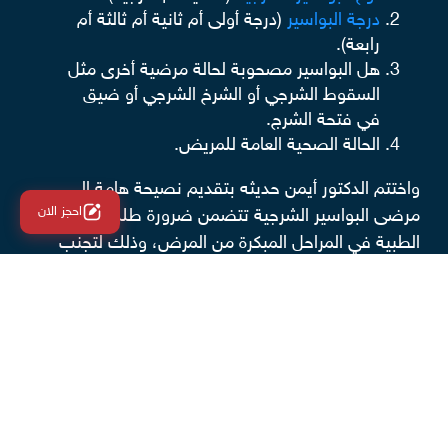
درجة البواسير
(درجة أولى أم ثانية أم ثالثة أم
رابعة).
هل البواسير مصحوبة لحالة مرضية أخرى مثل
السقوط الشرجي أو الشرخ الشرجي أو ضيق
في فتحة الشرج.
الحالة الصحية العامة للمريض.
واختتم الدكتور أيمن حديثه بتقديم نصيحة هامة إلى
احجز الان
مرضى البواسير الشرجية تتضمن ضرورة طلب الاستشارة
الطبية في المراحل المبكرة من المرض، وذلك لتجنب
حدوث مضاعفات خطيرة، ولأن علاج المرض في مراحله
المتقدمة يتطلب كثير من الوقت حتى يشعر المريض
بالتحسن المرغوب. للتعرف على مزيد من المعلومات عن
أساليب علاج البواسير الشرجية يمكنكم متابعة السطور
القادمة.
هل التدخل الجراحي هو العلاج الوحيد