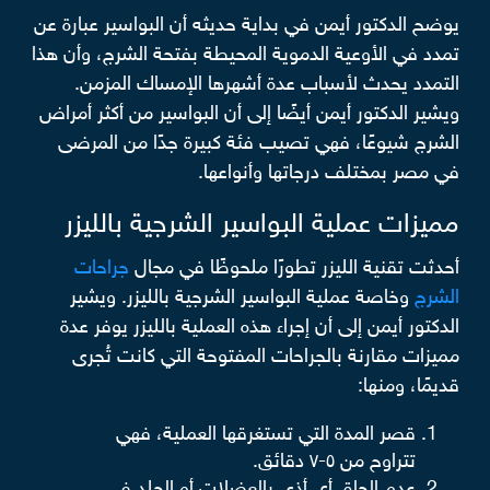
يوضح الدكتور أيمن في بداية حديثه أن البواسير عبارة عن
تمدد في الأوعية الدموية المحيطة بفتحة الشرج، وأن هذا
التمدد يحدث لأسباب عدة أشهرها الإمساك المزمن.
ويشير الدكتور أيمن أيضًا إلى أن البواسير من أكثر أمراض
الشرج شيوعًا، فهي تصيب فئة كبيرة جدًا من المرضى
في مصر بمختلف درجاتها وأنواعها.
مميزات عملية البواسير الشرجية بالليزر
أحدثت تقنية الليزر تطورًا ملحوظًا في مجال
جراحات
الشرج
وخاصة عملية البواسير الشرجية بالليزر. ويشير
الدكتور أيمن إلى أن إجراء هذه العملية بالليزر يوفر عدة
مميزات مقارنة بالجراحات المفتوحة التي كانت تُجرى
قديمًا، ومنها:
قصر المدة التي تستغرقها العملية، فهي
تتراوح من ٥-٧ دقائق.