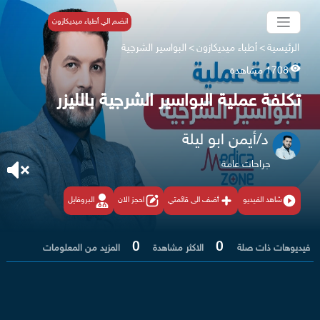
انضم الي أطباء ميديكازون
الرئيسية
>
أطباء ميديكازون
>
البواسير الشرجية
1708 مشاهدة
تكلفة عملية البواسير الشرجية بالليزر
د/أيمن ابو ليلة
جراحات عامة
شاهد الفيديو
أضف الى قائمتي
احجز الان
البروفايل
0
0
فيديوهات ذات صلة
الاكثر مشاهدة
المزيد من المعلومات