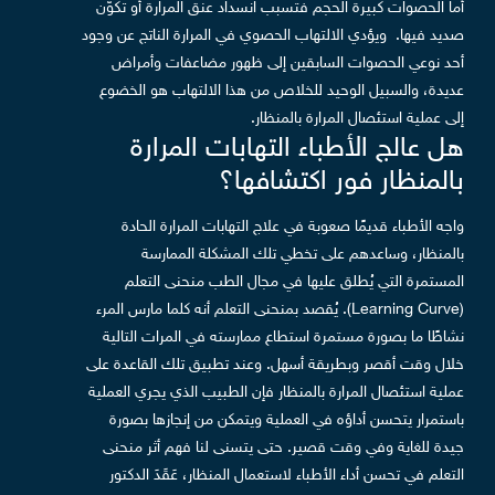
أما الحصوات كبيرة الحجم فتسبب انسداد عنق المرارة أو تكوّن
صديد فيها.
ويؤدي الالتهاب الحصوي في المرارة الناتج عن وجود
أحد نوعي الحصوات السابقين إلى ظهور مضاعفات وأمراض
عديدة، والسبيل الوحيد للخلاص من هذا الالتهاب هو الخضوع
إلى عملية استئصال المرارة بالمنظار.
هل عالج الأطباء التهابات المرارة
بالمنظار فور اكتشافها؟
واجه الأطباء قديمًا صعوبة في علاج التهابات المرارة الحادة
بالمنظار، وساعدهم على تخطي تلك المشكلة الممارسة
المستمرة التي يُطلق عليها في مجال الطب منحنى التعلم
(Learning Curve).
يُقصد بمنحنى التعلم أنه كلما مارس المرء
نشاطًا ما بصورة مستمرة استطاع ممارسته في المرات التالية
خلال وقت أقصر وبطريقة أسهل. وعند تطبيق تلك القاعدة على
عملية استئصال المرارة بالمنظار فإن الطبيب الذي يجري العملية
باستمرار يتحسن أداؤه في العملية ويتمكن من إنجازها بصورة
جيدة للغاية وفي وقت قصير.
حتى يتسنى لنا فهم أثر منحنى
التعلم في تحسن أداء الأطباء لاستعمال المنظار، عَقَدَ الدكتور