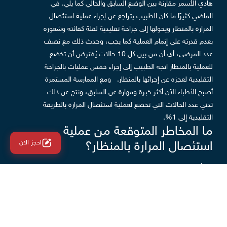
هادي الأسمر مقارنة بين الوضع السابق والحالي كما يلي.
في
الماضي كثيرًا ما كان الطبيب يتراجع عن إجراء عملية استئصال
المرارة بالمنظار ويحولها إلى جراحة تقليدية لقلة كفائته وشعوره
بعدم قدرته على إتمام العملية كما يجب، وحدث ذلك مع نصف
عدد المرضى، أي أن من بين كل 10 حالات يُفترض أن تخضع
للعملية بالمنظار اتجه الطبيب إلى إجراء خمس عمليات بالجراحة
التقليدية لعجزه عن إجرائها بالمنظار.
ومع الممارسة المستمرة
أصبح الأطباء الآن أكثر خبرة ومهارة عن السابق، ونتج عن ذلك
تدني عدد الحالات التي تخضع لعملية استئصال المرارة بالطريقة
التقليدية إلى 1%.
ما المخاطر المتوقعة من عملية
احجز الان
استئصال المرارة بالمنظار؟
من أبرز مخاطر عملية استئصال المرارة بالمنظار حدوث قطع في
القناة المرارية، وتزداد مثل تلك المخاطر عندما يُجري العملية
طبيب قليل الخبرة لا يتمتع بالمهارة المطلوبة لإجراء هذا النوع
من العمليات.
في النهاية، ينصح الدكتور هادي الأسمر -الحاصل على درجة