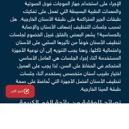
الإجراء على استخدام جهاز الموجات فوق الصوتية
والمعدات الطبية البسيطة التي تعمل على تفكيك
طبقات الجير المتراكمة على طبقة الأسنان الخارجية. هل
تسبب جلسات التنظيف إضعاف الأسنان والإصابة
بالحساسية؟ يشعر البعض بالقلق قبيل الخضوع لجلسات
تنظيف الأسنان خوفاً من تأثيرها السلبي على الأسنان
واحتمالية تآكلها، وهنا يجب التنويه إلى أن نوعية الأجهزة
المستخدمة أثناء إجراء الجلسات هي العامل الأساسي
المتحكم في الحفاظ على السن، لذا يجب على العميل
اختيار طبيب أسنان متخصص يستخدم أثناء جلسات
تنظيف الأسنان أفضل الأجهزة التي تُحافظ على صحة
طبقة المينا الخارجية.
احجز الان
نصائح للوقاية من رائحة الفم الكريهة
يمكن تجنب رائحة الفم الكريهة وما تسببه من إزعاج
للمُصاب والأشخاص المحيطين به عن طريق عدة