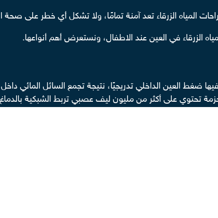
راحات المياه الزرقاء تعد آمنة تمامًا، ولا تشكل أي خطر على صحة 
اه الزرقاء في العين عند الاطفال، ونستعرض أهم أنواعها.
فع فيها ضغط العين الداخلي تدريجيًا، نتيجة تجمع السائل المائي د
مة تحتوي على أكثر من مليون ليف عصبي تربط الشبكية بالدماغ)
كن تصنيف الجلوكوما عند الأطفال وفق السن الذي يبدأ فيه هذ
الثالثة من العمر.
ثالث.
ين عند الاطفال؟
: