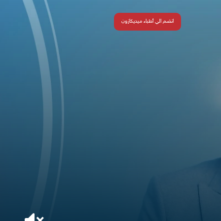
انضم الي أطباء ميديكازون