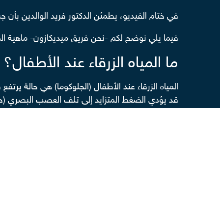
في ختام الفيديو، يطمئن الدكتور فريد الوالدين بأن ج
فيما يلي نوضح لكم -نحن فريق ميديكازون- ماهية المي
ما المياه الزرقاء عند الأطفال؟
المياه الزرقاء عند الأطفال (الجلوكوما) هي حالة يرت
قد يؤدي الضغط المتزايد إلى تلف العصب البصري (حز
يؤدي تلف هذا العصب البصري إلى فقدان البصر، ويم
الجلوكوما الخلقية: تظهر منذ الولادة وحتى السنة 
جلوكوما الطفولة: تبدأ بعد تخطي الطفل عامه ال
ما أنواع المياه الزرقاء في الع
يصنف الأطباء المياه الزرقاء إلى نوعين رئيسيين كالآتي