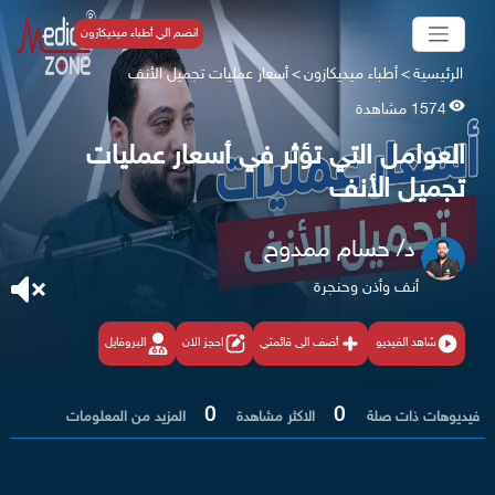
انضم الي أطباء ميديكازون
الرئيسية
>
أطباء ميديكازون
>
أسعار عمليات تجميل الأنف
1574 مشاهدة
العوامل التي تؤثر في أسعار عمليات
تجميل الأنف
د/ حسام ممدوح
أنف وأذن وحنجرة
شاهد الفيديو
أضف الى قائمتي
احجز الان
البروفايل
0
0
فيديوهات ذات صلة
الاكثر مشاهدة
المزيد من المعلومات