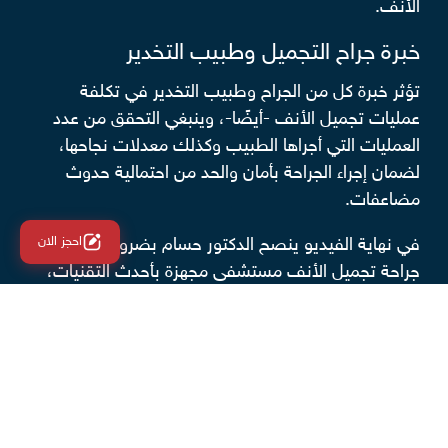
الأنف.
خبرة جراح التجميل وطبيب التخدير
تؤثر خبرة كل من الجراح وطبيب التخدير في تكلفة
عمليات تجميل الأنف -أيضًا-، وينبغي التحقق من عدد
العمليات التي أجراها الطبيب وكذلك معدلات نجاحها،
لضمان إجراء الجراحة بأمان والحد من احتمالية حدوث
مضاعفات.
احجز الان
في نهاية الفيديو ينصح الدكتور حسام بضرورة إجراء
جراحة تجميل الأنف مستشفى مجهزة بأحدث التقنيات،
وكذلك على أيدي طبيب ذو كفء، وطاقم طبي مؤهل؛
فتوفر هذه العوامل يسهم في الحصول على نتيجة فاعلة
وآمنة.
لماذا يلجأ الأطباء إلى إجراء عمليات تجميل
الأنف؟