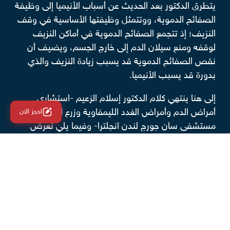
يتطرق الدكتور بعد الحديث عن أسباب الأنيميا إلى وظيفة
الصفائح الدموية، ووتتمثل وظيفتها الأساسية في وقف
النزيف؛ إذ تتجمع الصفائح الدموية في أماكن النزيف
لوقفه ومنع سيلان الدم إلى خارج الجسم، ويضيف أن
نقص الصفائح الدموية قد يسبب زيادة النزيف والذي
بدورة قد يسبب الأنيميا.
إلى هنا ينتهي كلام الدكتور إسلام الزعيم -استشاري
أمراض الدم وأمراض الغدد الليمفاوية وزرع النخاع و زميل
احجز الان
مستشفى سان جورج لندن انجلترا- وفيما يلي نعرض
بعض أسباب الأنيميا الأخرى.
المزيد حول أسباب الأنيميا والعوامل
امؤدية للإصابة بها
مما سبق، يمكن استنتاج أن السبب الرئيسي للإصابة
بمرض الأنيما هو نقص الهيموجلوبين، وعادة ما يعزي
الأطباء هذا النقص إلى أحد الأسباب والعوامل الآتية: