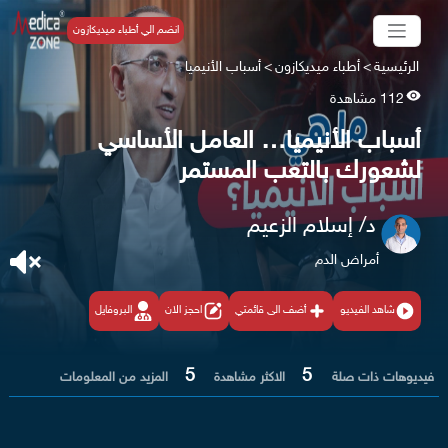
انضم الي أطباء ميديكازون
الرئيسية
>
أطباء ميديكازون
>
أسباب الأنيميا
112 مشاهدة
أسباب الأنيميا… العامل الأساسي
لشعورك بالتعب المستمر
د/ إسلام الزعيم
أمراض الدم
شاهد الفيديو
أضف الى قائمتي
احجز الان
البروفايل
5
5
فيديوهات ذات صلة
الاكثر مشاهدة
المزيد من المعلومات