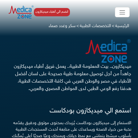
انضم الي أطباء ميديكازون
الرئيسية
>
التخصصات الطبية
>
سكر وغدد صماء
ميديكازون.. بيت المعلومة الطبية.. يعمل فريق أطباء ميديكازون
جاهداً من أجل توصيل معلومة طبية صحيحة على لسان أفضل
الأطباء في مصر والوطن العربي في كافة التخصصات الطبية.
هدفنا رفع الوعي الطبي لدى المواطن المصري والعربي.
استمع الي ميديكازون بودكاست
الاستماع إلى ميديكازون بودكاست يُزيدك بمحتوى موثوق ودقيق يقدّمه
نخبة من خبراء الصحة ويساعدك على متابعة أحدث المستجدات الطبية
بأسلوب مبسّط يتماشى مع نمط حياتك ويمنحك وعيًا صحيًا أعلى يُمكّنك