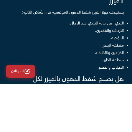
الفيزر
يستهدف جهاز الفيزر شفط الدهون الموضعية في الأماكن التالية:
الثدي، في حالة التثدي عند الرجال.
الأرداف والفخذين.
المؤخرة.
منطقة البطن.
الذراعين والأكتاف.
منطقة الظهر.
الأجناب والخصر.
احجز الان
هل يصلح شفط الدهون بالفيزر لكل
الأوزان؟
بعد ما ذُكر سابقاً من مميزات استخدام جهاز الفيزر في شفط
الدهون، يتطرق للأذهان سؤال" هل يصلح شفط الدهون بالفيزر
لكل الأوزان؟" والإجابة بالطبع لا.. جهاز الفيزر يُستخدم لتنسيق
قوام الجسم، أي شفط الدهون العنيدة الموضعية المتراكمة في
بعض المناطق بالجسم، وليس للتخلص من الوزن الزائد. إذا كان
مقدار الزيادة في الوزن يفوق ال 15 كيلو جراماً، فلابد أولاً من