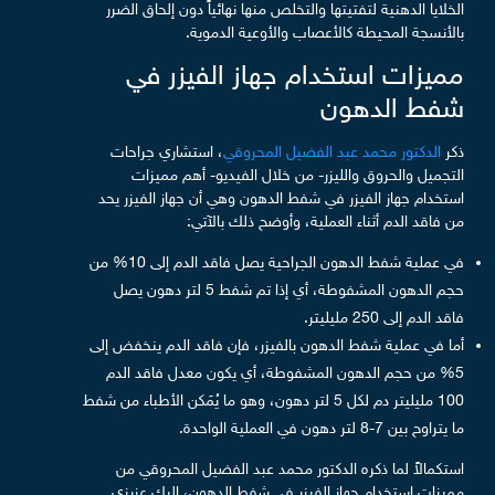
الخلايا الدهنية لتفتيتها والتخلص منها نهائياً دون إلحاق الضرر
بالأنسجة المحيطة كالأعصاب والأوعية الدموية.
مميزات استخدام جهاز الفيزر في
شفط الدهون
ذكر
الدكتور محمد عبد الفضيل المحروقي
، استشاري جراحات
التجميل والحروق والليزر- من خلال الفيديو- أهم مميزات
استخدام جهاز الفيزر في شفط الدهون وهي أن جهاز الفيزر يحد
من فاقد الدم أثناء العملية، وأوضح ذلك بالآتي:
في عملية شفط الدهون الجراحية يصل فاقد الدم إلى 10% من
حجم الدهون المشفوطة، أي إذا تم شفط 5 لتر دهون يصل
فاقد الدم إلى 250 مليليتر.
أما في عملية شفط الدهون بالفيزر، فإن فاقد الدم ينخفض إلى
5% من حجم الدهون المشفوطة، أي يكون معدل فاقد الدم
100 مليليتر دم لكل 5 لتر دهون، وهو ما يُمَكن الأطباء من شفط
ما يتراوح بين 7-8 لتر دهون في العملية الواحدة.
استكمالاً لما ذكره الدكتور محمد عبد الفضيل المحروقي من
مميزات استخدام جهاز الفيزر في شفط الدهون، إليك عزيزي